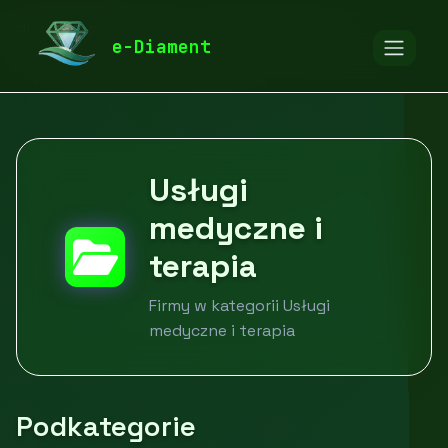
diamentspa.pl
Firmy
Zdrowie i uroda
e-Diament
Usługi medyczne i terapia
Usługi
medyczne i
terapia
Firmy w kategorii Usługi
medyczne i terapia
Podkategorie