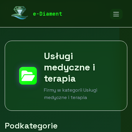
diamentspa.pl
Firmy
Zdrowie i uroda
e-Diament
Usługi medyczne i terapia
Usługi
medyczne i
terapia
Firmy w kategorii Usługi
medyczne i terapia
Podkategorie