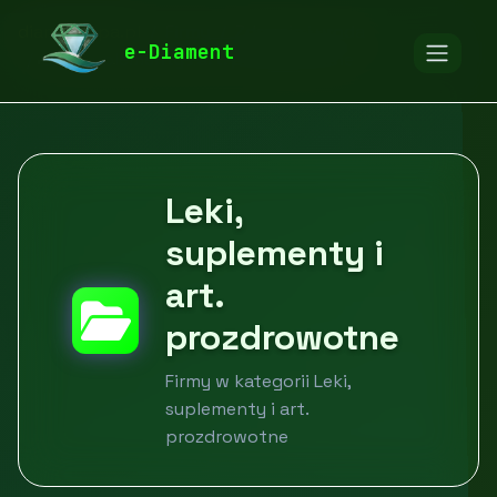
diamentspa.pl
Firmy
Zdrowie i uroda
e-Diament
Leki, suplementy i art. prozdrowotne
Leki,
suplementy i
art.
prozdrowotne
Firmy w kategorii Leki,
suplementy i art.
prozdrowotne