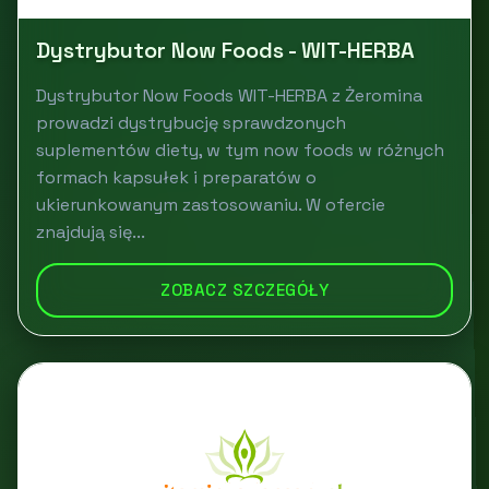
Dystrybutor Now Foods - WIT-HERBA
Dystrybutor Now Foods WIT-HERBA z Żeromina
prowadzi dystrybucję sprawdzonych
suplementów diety, w tym now foods w różnych
formach kapsułek i preparatów o
ukierunkowanym zastosowaniu. W ofercie
znajdują się...
ZOBACZ SZCZEGÓŁY