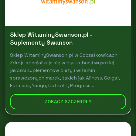
Sklep WitaminySwanson.pl -
Suplementy Swanson
Sklep WitaminySwanson.pl w Goczałkowicach
Zdroju specjalizuje się w dystrybucji wysokiej
jakości suplementów diety i witamin
sprawdzonych marek, takich jak Aliness, Solgar,
Formeds, Yango, OstroVit, Progress...
ZOBACZ SZCZEGÓŁY