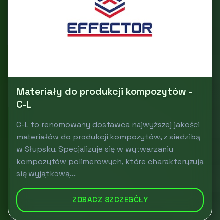
Materiały do produkcji kompozytów -
C-L
C-L to renomowany dostawca najwyższej jakości
materiałów do produkcji kompozytów, z siedzibą
w Słupsku. Specjalizuje się w wytwarzaniu
kompozytów polimerowych, które charakteryzują
się wyjątkową...
ZOBACZ SZCZEGÓŁY