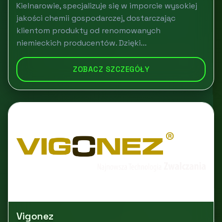
Kielnarowie, specjalizuje się w imporcie wysokiej
jakości chemii gospodarczej, dostarczając
klientom produkty od renomowanych
niemieckich producentów. Dzięki...
ZOBACZ SZCZEGÓŁY
Vigonez