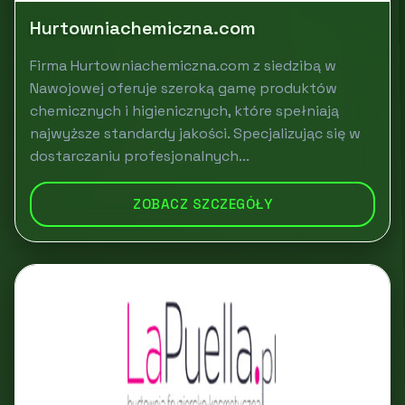
Hurtowniachemiczna.com
Firma Hurtowniachemiczna.com z siedzibą w
Nawojowej oferuje szeroką gamę produktów
chemicznych i higienicznych, które spełniają
najwyższe standardy jakości. Specjalizując się w
dostarczaniu profesjonalnych...
ZOBACZ SZCZEGÓŁY