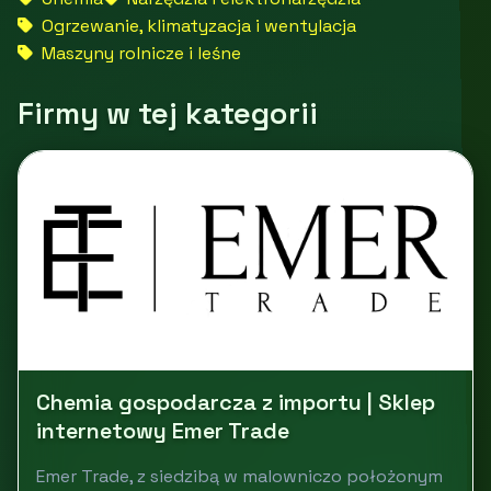
Ogrzewanie, klimatyzacja i wentylacja
Maszyny rolnicze i leśne
Firmy w tej kategorii
Chemia gospodarcza z importu | Sklep
internetowy Emer Trade
Emer Trade, z siedzibą w malowniczo położonym