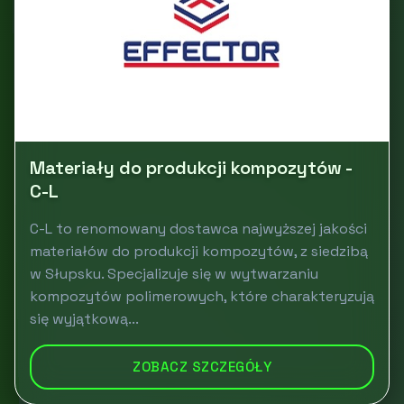
Materiały do produkcji kompozytów -
C-L
C-L to renomowany dostawca najwyższej jakości
materiałów do produkcji kompozytów, z siedzibą
w Słupsku. Specjalizuje się w wytwarzaniu
kompozytów polimerowych, które charakteryzują
się wyjątkową...
ZOBACZ SZCZEGÓŁY