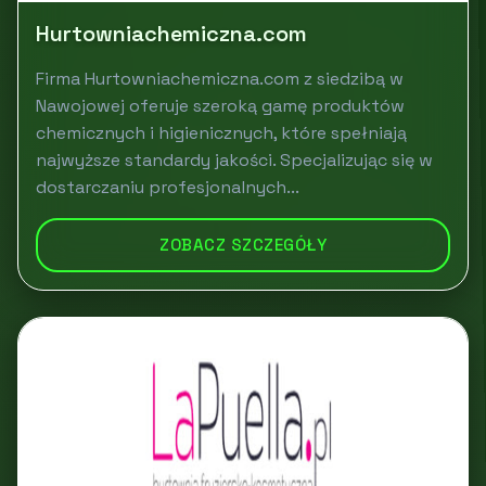
Hurtowniachemiczna.com
Firma Hurtowniachemiczna.com z siedzibą w
Nawojowej oferuje szeroką gamę produktów
chemicznych i higienicznych, które spełniają
najwyższe standardy jakości. Specjalizując się w
dostarczaniu profesjonalnych...
ZOBACZ SZCZEGÓŁY