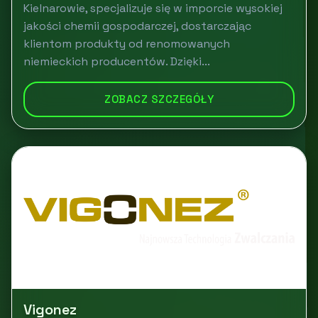
Kielnarowie, specjalizuje się w imporcie wysokiej
jakości chemii gospodarczej, dostarczając
klientom produkty od renomowanych
niemieckich producentów. Dzięki...
ZOBACZ SZCZEGÓŁY
Vigonez