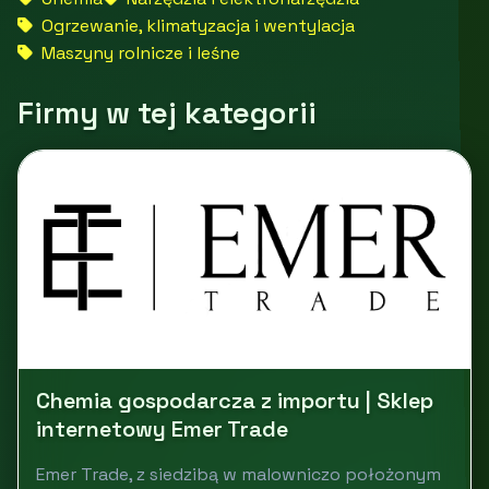
Ogrzewanie, klimatyzacja i wentylacja
Maszyny rolnicze i leśne
Firmy w tej kategorii
Chemia gospodarcza z importu | Sklep
internetowy Emer Trade
Emer Trade, z siedzibą w malowniczo położonym