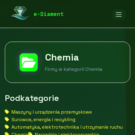
diamentspa.pl
Firmy
Przemysł i produkcja
e-Diament
Chemia
Chemia
Firmy w kategorii Chemia
Podkategorie
Maszyny i urządzenia przemysłowe
Surowce, energia i recykling
Automatyka, elektrotechnika i utrzymanie ruchu
Chemia
Narzędzia i elektronarzędzia