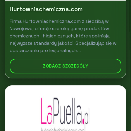
Hurtowniachemiczna.com
Firma Hurtowniachemiczna.com z siedzibą w
Nawojowej oferuje szeroką gamę produktów
chemicznych i higienicznych, które spełniają
najwyższe standardy jakości. Specjalizując się w
dostarczaniu profesjonalnych...
ZOBACZ SZCZEGÓŁY