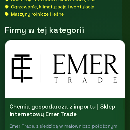
Ogrzewanie, klimatyzacja i wentylacja
Maszyny rolnicze i leśne
Firmy w tej kategorii
Chemia gospodarcza z importu | Sklep
internetowy Emer Trade
Emer Trade, z siedzibą w malowniczo położonym