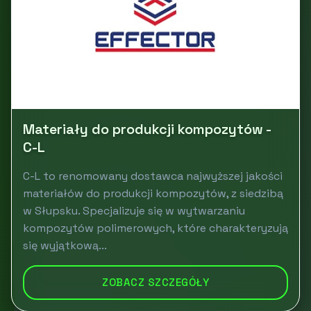
Materiały do produkcji kompozytów -
C-L
C-L to renomowany dostawca najwyższej jakości
materiałów do produkcji kompozytów, z siedzibą
w Słupsku. Specjalizuje się w wytwarzaniu
kompozytów polimerowych, które charakteryzują
się wyjątkową...
ZOBACZ SZCZEGÓŁY