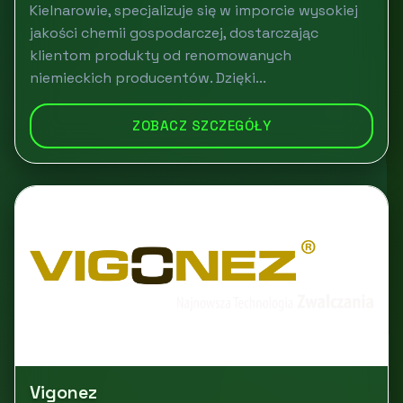
Kielnarowie, specjalizuje się w imporcie wysokiej
jakości chemii gospodarczej, dostarczając
klientom produkty od renomowanych
niemieckich producentów. Dzięki...
ZOBACZ SZCZEGÓŁY
Vigonez