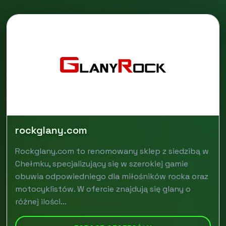
rockglany.com
Rockglany.com to renomowany sklep z siedzibą w
Chełmku, specjalizujący się w szerokiej gamie
obuwia odpowiedniego dla miłośników rocka oraz
motocyklistów. W ofercie znajdują się glany o
różnej ilości...