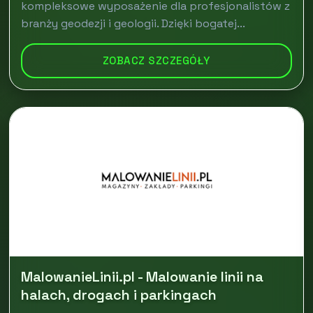
kompleksowe wyposażenie dla profesjonalistów z
branży geodezji i geologii. Dzięki bogatej...
ZOBACZ SZCZEGÓŁY
MalowanieLinii.pl - Malowanie linii na
halach, drogach i parkingach