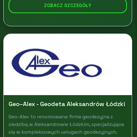
ZOBACZ SZCZEGÓŁY
Geo–Alex - Geodeta Aleksandrów Łódzki
Geo-Alex to renomowana firma geodezyjna z
siedzibą w Aleksandrowie Łódzkim, specjalizująca
się w kompleksowych usługach geodezyjnych.