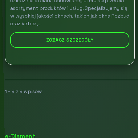
dziedzinie stolarki budowlanej, oferujący szeroki
asortyment produktów i usług. Specjalizujemy się
w wysokiej jakości oknach, takich jak okna Pozbud
oraz Vetrex,...
ZOBACZ SZCZEGÓŁY
1 - 9 z 9 wpisów
e-Diament