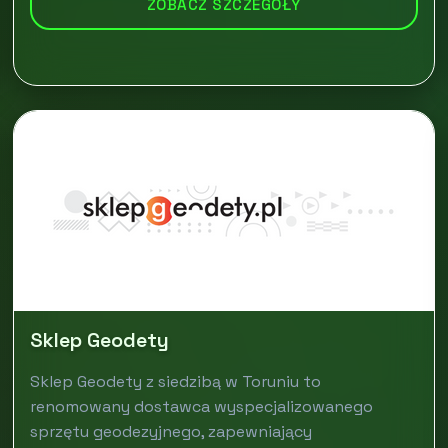
ZOBACZ SZCZEGÓŁY
Sklep Geodety
Sklep Geodety z siedzibą w Toruniu to
renomowany dostawca wyspecjalizowanego
sprzętu geodezyjnego, zapewniający