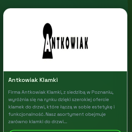
Antkowiak Klamki
Firma Antkowiak Klamki, z siedzibą w Poznaniu,
wyróżnia się na rynku dzięki szerokiej ofercie
klamek do drzwi, które łączą w sobie estetykę i
funkcjonalność. Nasz asortyment obejmuje
zarówno klamki do drzwi...