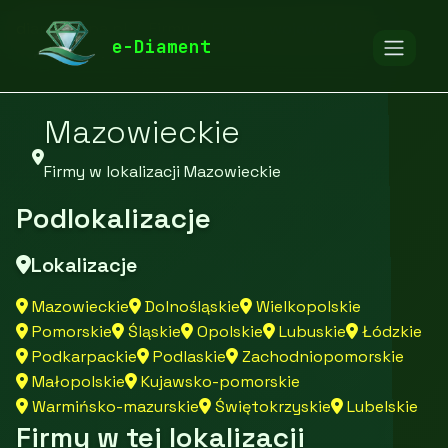
diamentspa.pl
Firmy
Firmy z województwa
e-Diament
Mazowieckie
Firmy w lokalizacji Mazowieckie
Podlokalizacje
Lokalizacje
Mazowieckie
Dolnośląskie
Wielkopolskie
Pomorskie
Śląskie
Opolskie
Lubuskie
Łódzkie
Podkarpackie
Podlaskie
Zachodniopomorskie
Małopolskie
Kujawsko-pomorskie
Warmińsko-mazurskie
Świętokrzyskie
Lubelskie
Firmy w tej lokalizacji