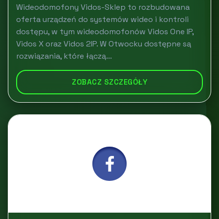
Wideodomofony Vidos-Sklep to rozbudowana
oferta urządzeń do systemów wideo i kontroli
dostępu, w tym wideodomofonów Vidos One IP,
Vidos X oraz Vidos 2IP. W Otwocku dostępne są
rozwiązania, które łączą...
ZOBACZ SZCZEGÓŁY