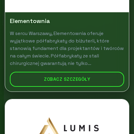
Elementownia
W sercu Warszawy, Elementownia oferuje
wyjątkowe półfabrykaty do biżuterii, które
stanowią fundament dla projektantów i twórców
na całym świecie. Półfabrykaty ze stali
chirurgicznej gwarantują nie tylko...
ZOBACZ SZCZEGÓŁY