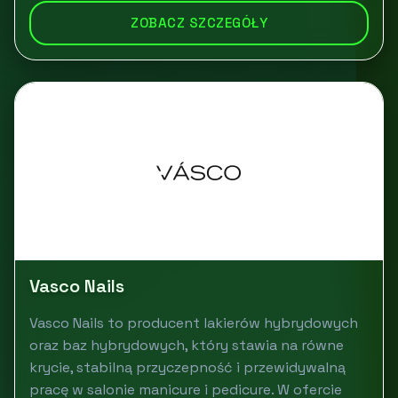
ZOBACZ SZCZEGÓŁY
Vasco Nails
Vasco Nails to producent lakierów hybrydowych
oraz baz hybrydowych, który stawia na równe
krycie, stabilną przyczepność i przewidywalną
pracę w salonie manicure i pedicure. W ofercie