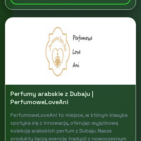
Perfumy arabskie z Dubaju |
PerfumoweLoveAni
PerfumoweLoveAni to miejsce, w którym klasyka
spotyka się z innowacją, oferując wyjątkową
kolekcję arabskich perfum z Dubaju. Nasze
produkty łączą esencję tradycji z nowoczesnym