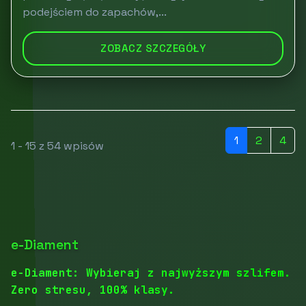
podejściem do zapachów,...
ZOBACZ SZCZEGÓŁY
1
2
4
1 - 15 z 54 wpisów
e-Diament
e-Diament: Wybieraj z najwyższym szlifem.
Zero stresu, 100% klasy.