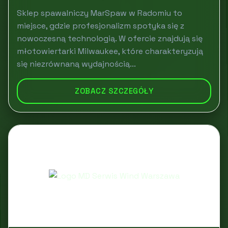
Sklep spawalniczy MarSpaw w Radomiu to
miejsce, gdzie profesjonalizm spotyka się z
nowoczesną technologią. W ofercie znajdują się
młotowiertarki Milwaukee, które charakteryzują
się niezrównaną wydajnością...
ZOBACZ SZCZEGÓŁY