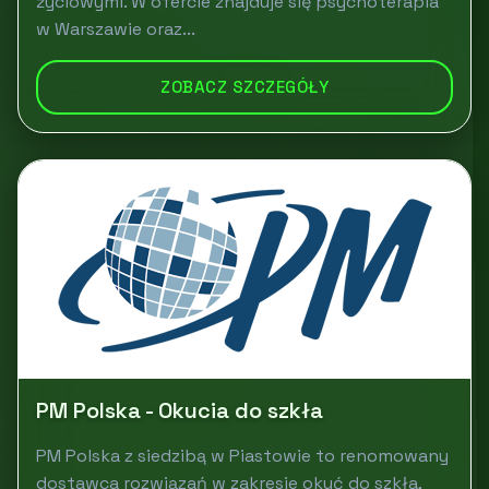
życiowymi. W ofercie znajduje się psychoterapia
w Warszawie oraz...
ZOBACZ SZCZEGÓŁY
PM Polska - Okucia do szkła
PM Polska z siedzibą w Piastowie to renomowany
dostawca rozwiązań w zakresie okuć do szkła,