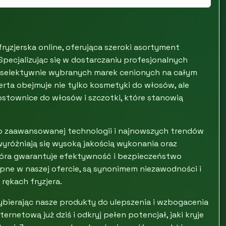
fryzjerska online, oferująca szeroki asortyment
 Specjalizując się w dostarczaniu profesjonalnych
do selektywnie wybranych marek cenionych na całym
oferta obejmuje nie tylko kosmetyki do włosów, ale
ostownice do włosów i szczotki, które stanowią
 do zaawansowanej technologii i najnowszych trendów
wyróżniają się wysoką jakością wykonania oraz
óra gwarantuje efektywność i bezpieczeństwo
pne w naszej ofercie, są synonimem niezawodności i
rękach fryzjera.
wybierając nasze produkty do ulepszenia i wzbogacenia
ernetową już dziś i odkryj pełen potencjał, jaki kryje