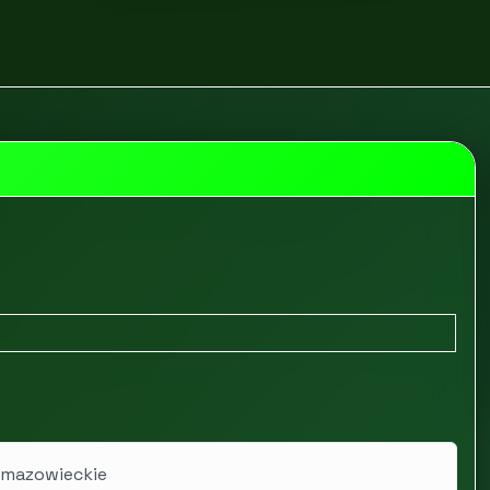
a
LaPuella
 mazowieckie