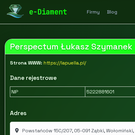
diamentspa.pl
Firmy
Przemysł i produkcja
Chemi
e-Diament
Firmy
Blog
Perspectum Łukasz Szymanek
Strona WWW:
https://lapuella.pl/
Dane rejestrowe
NIP
5222881601
Adres
Powstańców 15C/207, 05-091 Ząbki, Wołomiński,