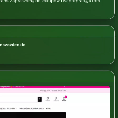
tami. Zapraszamy do zakupów i współpracy, która
 mazowieckie