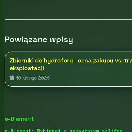
Powiązane wpisy
Zbiorniki do hydroforu - cena zakupu vs. tr
eksploatacji
10 lutego 2026
e-Diament
e-Diament: Wybieraj z najwyższym szlifem.