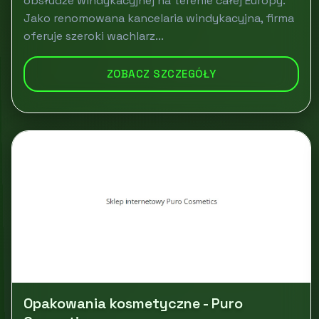
obsłudze windykacyjnej na terenie całej Europy.
Jako renomowana kancelaria windykacyjna, firma
oferuje szeroki wachlarz...
ZOBACZ SZCZEGÓŁY
Opakowania kosmetyczne - Puro