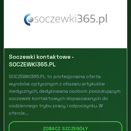
Soczewki kontaktowe -
SOCZEWKI365.PL
SOCZEWKI365.PL to profesjonalna oferta
wyrobów optycznych z obszaru artykułów
medycznych, dedykowana osobom poszukującym
soczewek kontaktowych dopasowanych do
codziennego trybu pracy i odpoczynku. W
ofercie...
ZOBACZ SZCZEGÓŁY