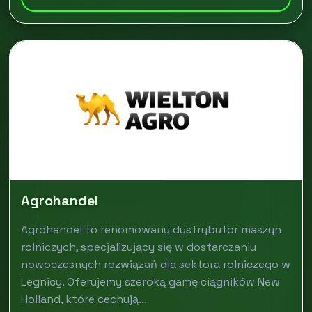
Agrohandel
Agrohandel to renomowany dystrybutor maszyn
rolniczych, specjalizujący się w dostarczaniu
nowoczesnych rozwiązań dla sektora rolniczego w
Legnicy. Oferujemy szeroką gamę ciągników New
Holland, które cechują...