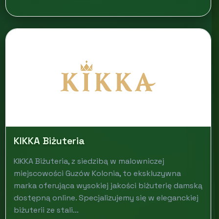
KIKKA Biżuteria
KIKKA Biżuteria, z siedzibą w malowniczej
miejscowości Guzów Kolonia, to ekskluzywna
marka oferująca wysokiej jakości biżuterię damską
dostępną online. Specjalizujemy się w eleganckiej
biżuterii ze stali...