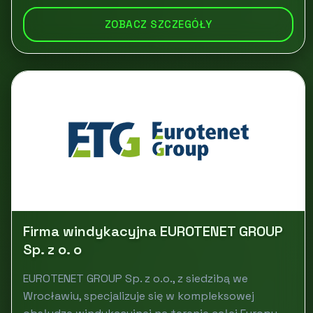
ZOBACZ SZCZEGÓŁY
Firma windykacyjna EUROTENET GROUP
Sp. z o. o
EUROTENET GROUP Sp. z o.o., z siedzibą we
Wrocławiu, specjalizuje się w kompleksowej