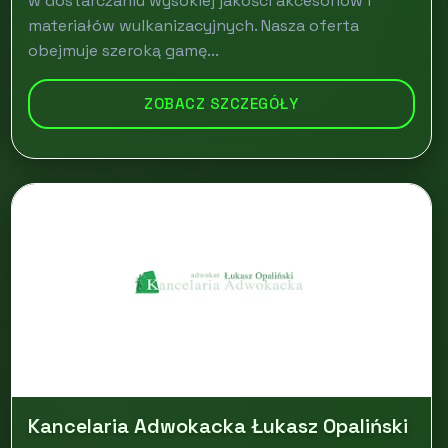
w dostarczaniu wysokiej jakości akcesoriów i
materiałów wulkanizacyjnych. Nasza oferta
obejmuje szeroką gamę...
ZOBACZ SZCZEGÓŁY
Kancelaria Adwokacka Łukasz Opaliński