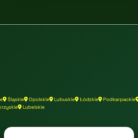
skiego
e
Śląskie
Opolskie
Lubuskie
Łódzkie
Podkarpackie
rzyskie
Lubelskie