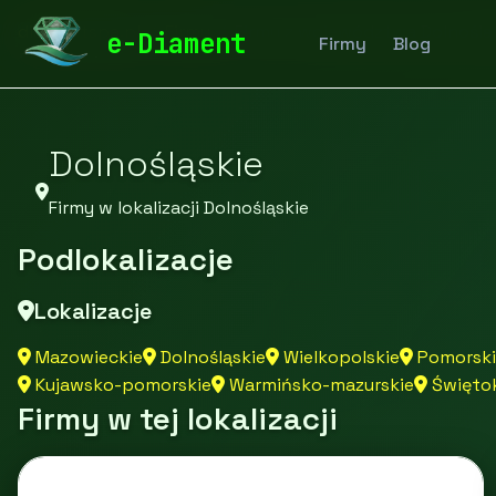
diamentspa.pl
Firmy
Firmy z województwa Dolnoślą
e-Diament
Firmy
Blog
Dolnośląskie
Firmy w lokalizacji Dolnośląskie
Podlokalizacje
Lokalizacje
Mazowieckie
Dolnośląskie
Wielkopolskie
Pomorski
Kujawsko-pomorskie
Warmińsko-mazurskie
Świętok
Firmy w tej lokalizacji