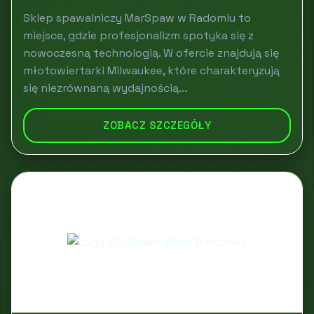
Sklep spawalniczy MarSpaw w Radomiu to
miejsce, gdzie profesjonalizm spotyka się z
nowoczesną technologią. W ofercie znajdują się
młotowiertarki Milwaukee, które charakteryzują
się niezrównaną wydajnością...
ZOBACZ SZCZEGÓŁY