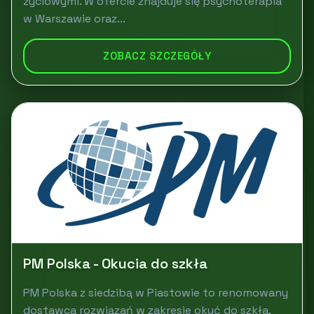
życiowymi. W ofercie znajduje się psychoterapia
w Warszawie oraz...
ZOBACZ SZCZEGÓŁY
PM Polska - Okucia do szkła
PM Polska z siedzibą w Piastowie to renomowany
dostawca rozwiązań w zakresie okuć do szkła,