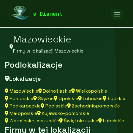
diamentspa.pl
Firmy
Firmy z województwa
e-Diament
Mazowieckie
Firmy w lokalizacji Mazowieckie
Podlokalizacje
Lokalizacje
Mazowieckie
Dolnośląskie
Wielkopolskie
Pomorskie
Śląskie
Opolskie
Lubuskie
Łódzkie
Podkarpackie
Podlaskie
Zachodniopomorskie
Małopolskie
Kujawsko-pomorskie
Warmińsko-mazurskie
Świętokrzyskie
Lubelskie
Firmy w tej lokalizacji