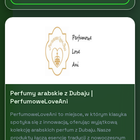
Perfumy arabskie z Dubaju |
PerfumoweLoveAni
PerfumoweLoveAni to miejsce, w którym klasyka
spotyka się z innowacją, oferując wyjątkową
kolekcję arabskich perfum z Dubaju. Nasze
produkty łączą esencję tradycji z nowoczesnym