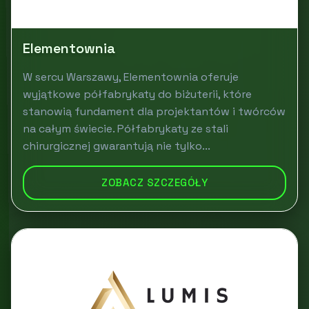
Elementownia
W sercu Warszawy, Elementownia oferuje
wyjątkowe półfabrykaty do biżuterii, które
stanowią fundament dla projektantów i twórców
na całym świecie. Półfabrykaty ze stali
chirurgicznej gwarantują nie tylko...
ZOBACZ SZCZEGÓŁY