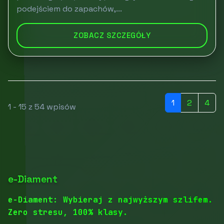
podejściem do zapachów,...
ZOBACZ SZCZEGÓŁY
1
2
4
1 - 15 z 54 wpisów
e-Diament
e-Diament: Wybieraj z najwyższym szlifem.
Zero stresu, 100% klasy.