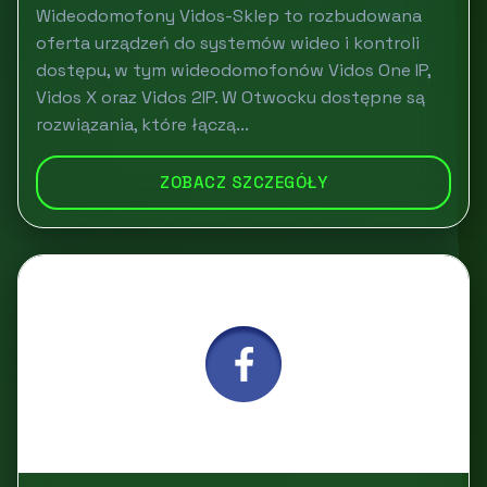
Wideodomofony Vidos-Sklep to rozbudowana
oferta urządzeń do systemów wideo i kontroli
dostępu, w tym wideodomofonów Vidos One IP,
Vidos X oraz Vidos 2IP. W Otwocku dostępne są
rozwiązania, które łączą...
ZOBACZ SZCZEGÓŁY