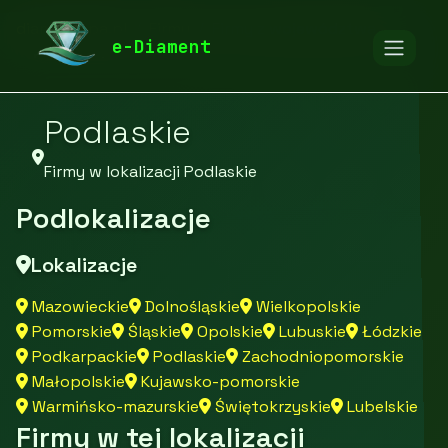
diamentspa.pl
Firmy
Firmy z województwa
e-Diament
Podlaskie
Firmy w lokalizacji Podlaskie
Podlokalizacje
Lokalizacje
Mazowieckie
Dolnośląskie
Wielkopolskie
Pomorskie
Śląskie
Opolskie
Lubuskie
Łódzkie
Podkarpackie
Podlaskie
Zachodniopomorskie
Małopolskie
Kujawsko-pomorskie
Warmińsko-mazurskie
Świętokrzyskie
Lubelskie
Firmy w tej lokalizacji