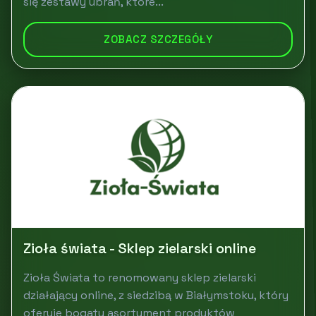
się zestawy ubrań, które...
ZOBACZ SZCZEGÓŁY
Zioła świata - Sklep zielarski online
Zioła Świata to renomowany sklep zielarski
działający online, z siedzibą w Białymstoku, który
oferuje bogaty asortyment produktów