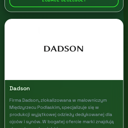
Dadson
Firma Dadson, zlokalizowana w malowniczym
Międzyrzecu Podlaskim, specjalizuje się w
produkcji wyjątkowej odzieży dedykowanej dla
ojców i synów. W bogatej ofercie marki znajdują