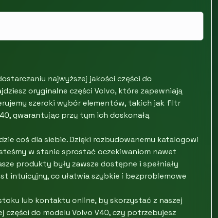
 dostarczaniu najwyższej jakości części do
ziesz oryginalne części Volvo, które zapewniają
ujemy szeroki wybór elementów, takich jak filtr
 V40, gwarantując przy tym ich doskonałą
jdzie coś dla siebie. Dzięki rozbudowanemu katalogowi
 jesteśmy w stanie sprostać oczekiwaniom nawet
asze produkty były zawsze dostępne i spełniały
st intuicyjny, co ułatwia szybkie i bezproblemowe
oku lub kontaktu online, by skorzystać z naszej
ej części do modelu Volvo V40, czy potrzebujesz