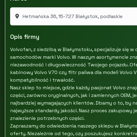
Hetmańska 36, 15-727 Białystok, podlaskie
Opis firmy
Volvofan, z siedzibą w Białymstoku, specjalizuje się w
samochodów marki Volvo. W naszym asortymencie znajd
niezawodność i długowieczność Twojego pojazdu. Ofer
kabinowy Volvo V70 czy filtr paliwa dla modeli Volvo
kompatybilność i trwałość.
Nasz sklep to miejsce, gdzie każdy pasjonat Volvo zna
części, zarówno oryginalnych, jak i zamiennych OEM,
najbardziej wymagających klientów. Dbamy o to, by n
najwyższe standardy jakości. Nasz proces zakupowy je
znalezienie potrzebnych części.
Zapraszamy do odwiedzenia naszego sklepu w Białymst
oferty. Niezależnie od tego, czy poszukujesz konkretn