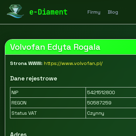
diamentspa.pl
Firmy
Przemysł i produkcja
Maszyn
e-Diament
Firmy
Blog
Volvofan Edyta Rogala
Strona WWW:
https://www.volvofan.pl/
Dane rejestrowe
NIP
5421512800
REGON
50587259
Status VAT
Czynny
Adres