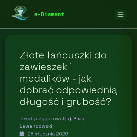
diamentspa.pl
Blog
Moda i akcesoria
e-Diament
Złote łańcuszki do
zawieszek i
medalików - jak
dobrać odpowiednią
długość i grubość?
Tekst przygotował(a):
Piotr
Lewandowski
28 stycznia 2026