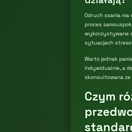
działają?
Odruch ssania ma n
proces samouspoka
wykorzystywane są
sytuacjach stres
Warto jednak pamię
indywidualnie, a 
skonsultowana ze s
Czym ró
przedwc
standar