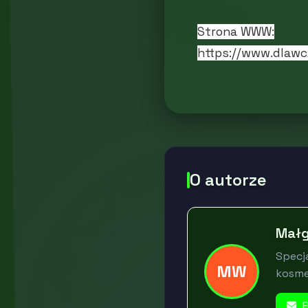
Strona WWW:
https://www.dlawc
O autorze
Małg
Specja
MW
kosme
E