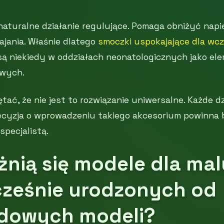
aturalne działanie regulujące. Pomaga obniżyć napię
jania. Właśnie dlatego
smoczki uspokajające dla wc
 niekiedy w oddziałach neonatologicznych jako el
owych.
tać, że nie jest to rozwiązanie uniwersalne. Każde d
decyzja o wprowadzeniu takiego akcesorium powinna
pecjalistą.
żnią się modele dla ma
ześnie urodzonych od
dowych modeli?