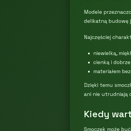
Modele przeznaczon
delikatną budowę j
Najczęściej charakt
niewielką, mięk
cienką i dobrz
materiałem bez
Dzięki temu smoczk
ani nie utrudniają
Kiedy war
Smoczek może być 