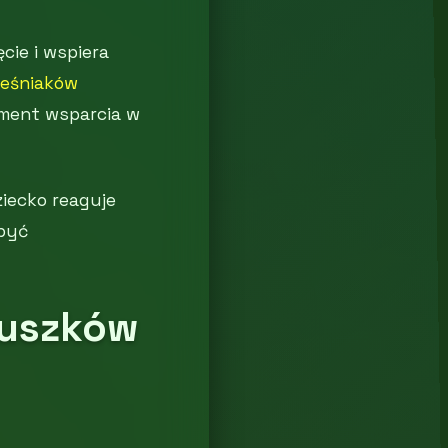
cie i wspiera
ześniaków
ement wsparcia w
ziecko reaguje
 być
luszków