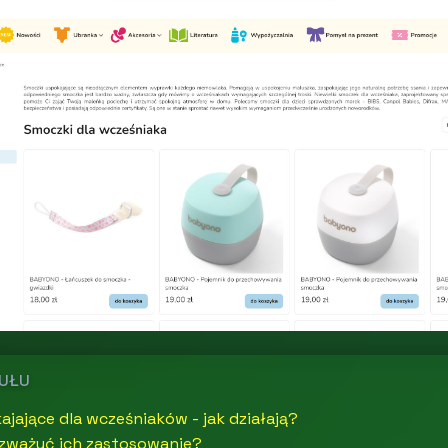
KUŁU
jające dla wcześniaków - jak działają?
ozważyć ich zastosowanie?