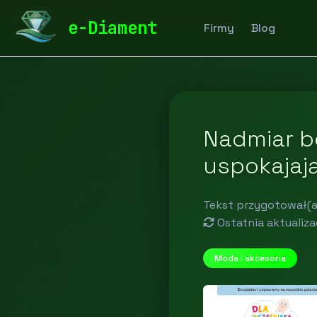
diamentspa.pl
Blog
Moda i akcesoria
e-Diament
Firmy
Blog
Nadmiar b
uspokajaj
Tekst przygotował(a
Ostatnia aktualiza
Moda i akcesoria