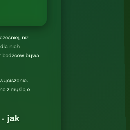
ześniej, niż
dla nich
ar bodźców bywa
wyciszenie.
ne z myślą o
- jak