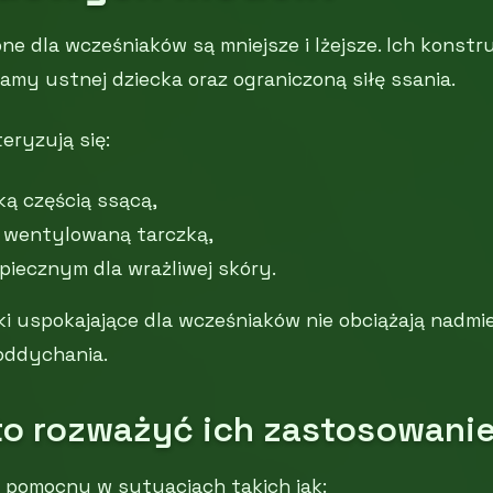
e dla wcześniaków są mniejsze i lżejsze. Ich konstr
amy ustnej dziecka oraz ograniczoną siłę ssania.
eryzują się:
ką częścią ssącą,
e wentylowaną tarczką,
piecznym dla wrażliwej skóry.
i uspokajające dla wcześniaków nie obciążają nadmie
 oddychania.
to rozważyć ich zastosowani
pomocny w sytuacjach takich jak: