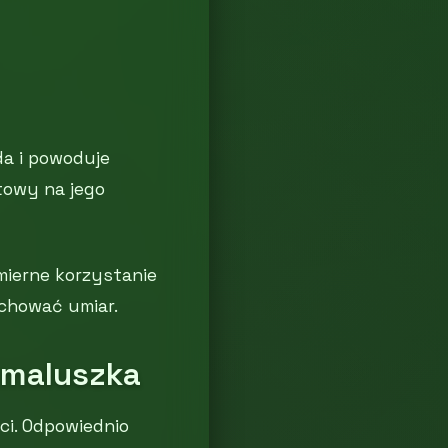
da i powoduje
towy na jego
mierne korzystanie
chować umiar.
 maluszka
ci. Odpowiednio