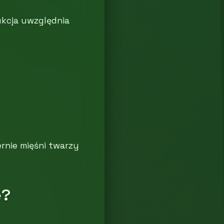
ukcja uwzględnia
rnie mięśni twarzy
e?