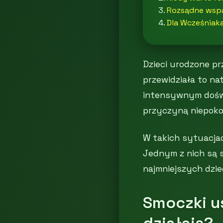
Rozsądne wspa
Dla Wcześniak
Dzieci urodzone pr
przewidziała to na
intensywnym dośw
przyczyną niepokoj
W takich sytuacjac
Jednym z nich są 
najmniejszych dzie
Smoczki us