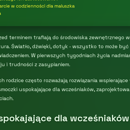
rcie w codzienności dla maluszka
a
zed terminem trafiają do środowiska zewnętrznego wc
tura. Światło, dźwięki, dotyk - wszystko to może być 
iadczeniem. W pierwszych tygodniach życia nadmi
u i trudności z zasypianiem.
h rodzice często rozważają rozwiązania wspierające 
smoczki uspokajające dla wcześniaków, zaprojektowa
ciach.
pokajające dla wcześniaków 