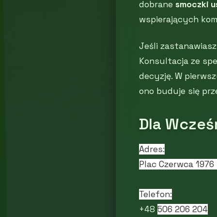
dobrane
smoczki u
wspierających komfo
Jeśli zastanawiasz
Konsultacja ze spe
decyzję. W pierwsz
ono buduje się prz
Dla Wcześ
Adres:
Plac Czerwca 1976
Telefon:
+48
506 206 204