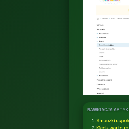
NAWIGACJA ARTY
Smoczki uspoka
Kiedy warto r