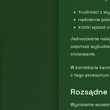
trudności z wy
nadmierne pob
krótki epizod s
Jednocześnie nale
częstsze wybudzeni
stosowanie.
W kontekście karmi
z tego akcesorium
Rozsądne 
Wyciszenie wcześni