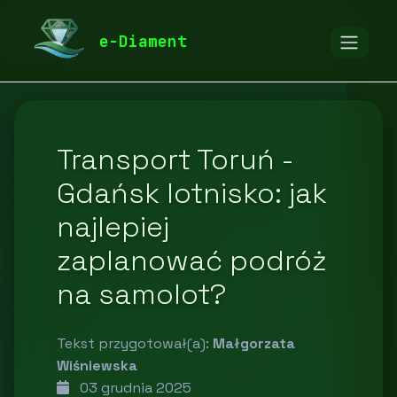
diamentspa.pl
Blog
Motoryzacja i transport
e-Diament
Transport Toruń -
Gdańsk lotnisko: jak
najlepiej
zaplanować podróż
na samolot?
Tekst przygotował(a):
Małgorzata
Wiśniewska
03 grudnia 2025