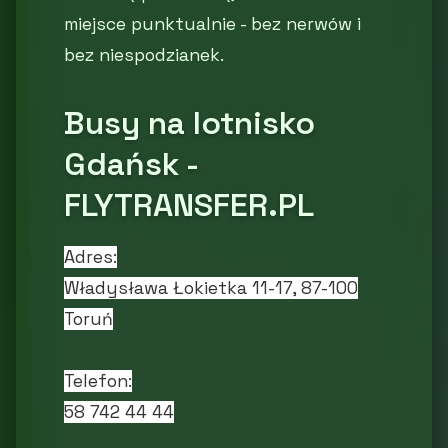
miejsce punktualnie - bez nerwów i
bez niespodzianek.
Busy na lotnisko
Gdańsk -
FLYTRANSFER.PL
Adres:
Władysława Łokietka 11-17, 87-100
Toruń
Telefon:
58 742 44 44