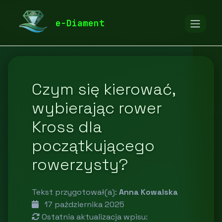
diamentspa.pl
Blog
Motoryzacja i transport
e-Diament
Czym się kierować,
wybierając rower
Kross dla
początkującego
rowerzysty?
Tekst przygotował(a):
Anna Kowalska
17 października 2025
Ostatnia aktualizacja wpisu: