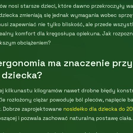
ców nosi starsze dzieci, które dawno przekroczyły w
dziecka zmieniają się jednak wymagania wobec sprzę
usi zapewniać nie tylko bliskość, ale przede wszyst
ealny komfort dla kręgosłupa opiekuna. Jak rozpozn
iększym obciążeniem?
ergonomia ma znaczenie przy
 dziecka?
j kilkunastu kilogramów nawet drobne błędy konst
Źle rozłożony ciężar powoduje ból pleców, napięcie b
r. Dobrze zaprojektowane
nosidełko dla dziecka do 20
szącej i pozwala zachować naturalną postawę ciała.