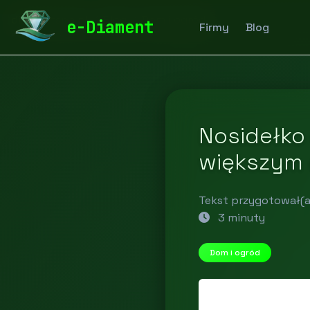
diamentspa.pl
Blog
Dom i ogród
e-Diament
Firmy
Blog
Nosidełko 
większym 
Tekst przygotował(a
3 minuty
Dom i ogród