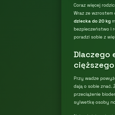
Coraz więcej rodzi
Wraz ze wzrostem 
dziecka do 20 kg
m
bezpieczeństwo i r
poradzi sobie z w
Dlaczego 
cięższego
Przy wadze powyże
dają o sobie znać. 
przeciążenie biode
sylwetkę osoby no