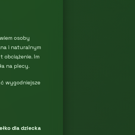
owiem osoby
ana i naturalnym
 obciążenie. Im
ła na plecy.
yć wygodniejsze
ełko dla dziecka