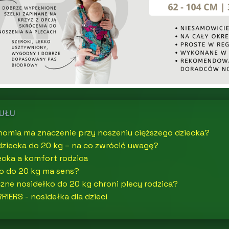
KUŁU
nomia ma znaczenie przy noszeniu cięższego dziecka?
dziecka do 20 kg – na co zwrócić uwagę?
ecka a komfort rodzica
ko do 20 kg ma sens?
ne nosidełko do 20 kg chroni plecy rodzica?
IERS - nosidełka dla dzieci