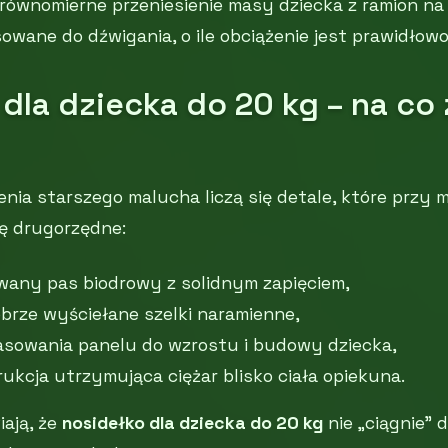
 równomierne przeniesienie masy dziecka z ramion na 
owane do dźwigania, o ile obciążenie jest prawidłowo
dla dziecka do 20 kg – na co
ia starszego malucha liczą się detale, które przy m
ę drugorzędne:
lowany pas biodrowy z solidnym zapięciem,
brze wyściełane szelki naramienne,
sowania panelu do wzrostu i budowy dziecka,
ukcja utrzymująca ciężar blisko ciała opiekuna.
ają, że
nosidełko dla dziecka do 20 kg
nie „ciągnie” d