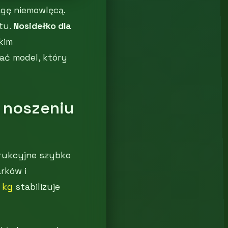
agę niemowlęcą.
tu.
Nosidełko dla
kim
ać model, który
 noszeniu
rukcyjne szybko
arków i
 kg
stabilizuje