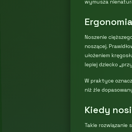
wymusza nienatura
Ergonomia
Noszenie cięższeg
noszącej. Prawidło
ułożeniem kręgosłu
lepiej dziecko „prz
W praktyce oznacz
niż źle dopasowan
Kiedy nos
Takie rozwiązanie 