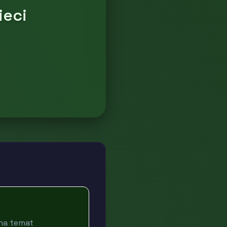
ieci
 na temat