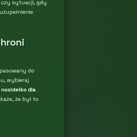
czy sytuacji, gdy
 uzupełnienie
hroni
dopasowany do
u, wybieraj
y
nosidełko dla
każe, że był to