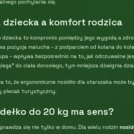
lnego pochylania się.
 dziecka a komfort rodzica
o dziecka to kompromis pomiędzy jego wygodą a zdr
wa pozycja malucha – z podparciem od kolana do kol
pa – wpływa bezpośrednio na to, jak odczuwalne jest
ylega” do ciała dorosłego, tym mniejsza dźwignia dzia
a to, że ergonomiczne nosidło dla starszaka może b
y plecak turystyczny.
idełko do 20 kg ma sens?
sprawdza się nie tylko w domu. Dla wielu rodzin
nosid