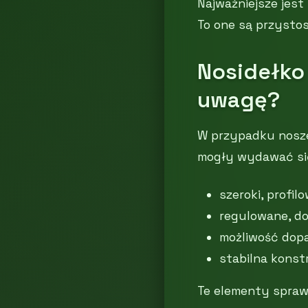
Najważniejsze jest
To one są przystos
Nosidełko 
uwagę?
W przypadku noszen
mogły wydawać si
szeroki, profi
regulowane, do
możliwość dopa
stabilna konstr
Te elementy sprawi