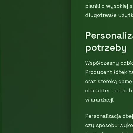
pianki o wysokiej 
długotrwałe użytk
Personali
potrzeby
Współczesny odbior
Producent łóżek t
oraz szeroką gamę 
charakter - od su
w aranżacji.
Personalizacja obe
czy sposobu wykoń