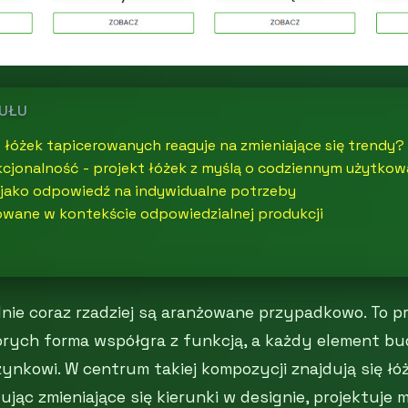
KUŁU
łóżek tapicerowanych reaguje na zmieniające się trendy?
kcjonalność - projekt łóżek z myślą o codziennym użytkow
a jako odpowiedź na indywidualne potrzeby
owane w kontekście odpowiedzialnej produkcji
nie coraz rzadziej są aranżowane przypadkowo. To p
tórych forma współgra z funkcją, a każdy element b
ynkowi. W centrum takiej kompozycji znajdują się łó
jąc zmieniające się kierunki w designie, projektuje 