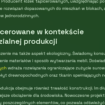
 Producent łóżek tapicerowanych, uwzględniając po
ie rozwiązań dopasowanych do mieszkań w blokach,
w jednorodzinnych.
icerowane w kontekście
ialnej produkcji
czenie ma także aspekt ekologiczny. Świadomy kon
nie materiałów i sposób wytwarzania mebli. Doświ
ych
wdraża rozwiązania ograniczające zużycie surow
łyt drewnopochodnych oraz tkanin spełniających n
dukcja obejmuje również trwałość konstrukcji. Im dł
ejsze obciążenie dla środowiska. Nowoczesne projek
 poszczególnych elementów, co pozwala odświeżyć