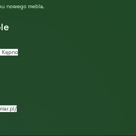
pu nowego mebla.
le
0 Kępno
iar.pl/