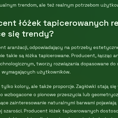
ualnym trendom, ale też realnym potrzebom użytko
cent łóżek tapicerowanych r
e się trendy?
nt aranżacji, odpowiadający na potrzeby estetyczne
nie takie są łóżka tapicerowane. Producent, łącząc a
chnologicznym, tworzy rozwiązania dopasowane do
ań wymagających użytkowników.
 tylko kolory, ale także proporcje. Zagłówki stają się
to wzbogacone o pionowe przeszycia lub geometrycz
ące zainteresowanie naturalnymi barwami pojawiają s
ej szarości. Producent łóżek tapicerowanych dostos