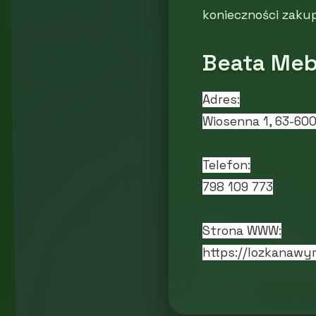
konieczności zaku
Beata Meb
Adres:
Wiosenna 1, 63-60
Telefon:
798 109 773
Strona WWW:
https://lozkanawym