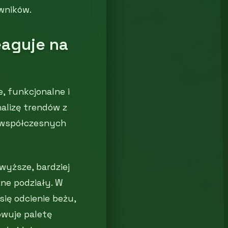
wników.
eaguje na
, funkcjonalne i
nalizę trendów z
 współczesnych
 wyższe, bardziej
ne podziały. W
ię odcienie beżu,
owuje paletę