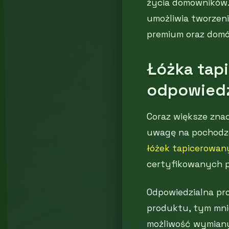
życia domowników.
umożliwia tworzen
premium oraz domó
Łóżka tap
odpowiedz
Coraz większe zna
uwagę na pochodze
łóżek tapicerowan
certyfikowanych p
Odpowiedzialna pro
produktu, tym mni
możliwość wymiany