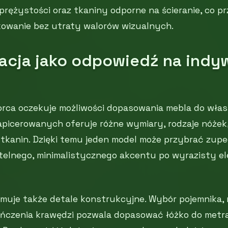
sprężystości oraz tkaniny odporne na ścieranie, co pr
owanie bez utraty walorów wizualnych.
zacja jako odpowiedź na indy
ca oczekuje możliwości dopasowania mebla do własne
apicerowanych oferuje różne wymiary, rodzaje nóże
tkanin. Dzięki temu jeden model może przybrać zupe
btelnego, minimalistycznego akcentu po wyrazisty e
jmuje także detale konstrukcyjne. Wybór pojemnika, 
czenia krawędzi pozwala dopasować łóżko do metraż