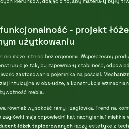
cych kierunków, dbając o to, aby materiały były trw
 funkcjonalność - projekt łóż
nym użytkowaniu
 nie może istnieć bez ergonomii. Współczesny prod
struuje je tak, by zapewniały stabilność, odpowied
liwość zastosowania pojemnika na pościel. Mechani
rdziej intuicyjne w obsłudze, a konstrukcje wzmacni
 żywotność mebla.
ywa również wysokość ramy i zagłówka. Trend na ko
e zagłówki mają odpowiedni kąt nachylenia i miękkie 
ducent łóżek tapicerowanych
łączy estetykę z tech