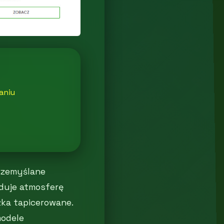
aniu
rzemyślane
uduje atmosferę
żka tapicerowane.
modele