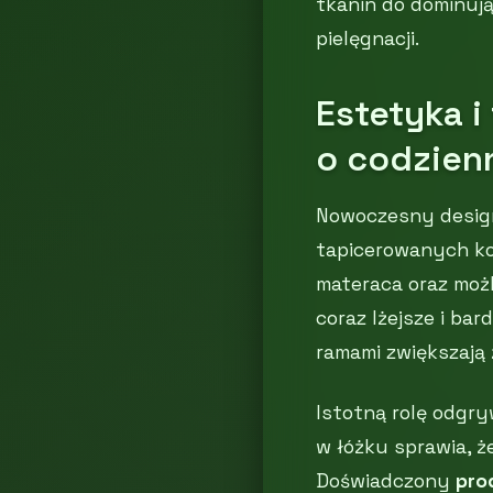
tkanin do dominują
pielęgnacji.
Estetyka i
o codzien
Nowoczesny design
tapicerowanych kon
materaca oraz moż
coraz lżejsze i ba
ramami zwiększają
Istotną rolę odgr
w łóżku sprawia, ż
Doświadczony
pro