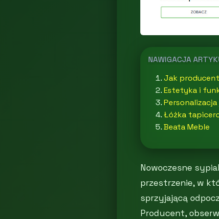
NAWIGACJA ARTY
Jak producent 
Estetyka i fun
Personalizacj
Łóżka tapicer
Beata Meble
Nowoczesne sypial
przestrzenie, w k
sprzyjającą odpocz
Producent, obserwu