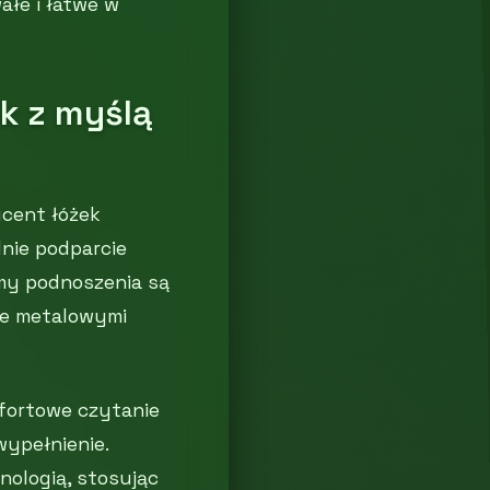
ałe i łatwe w
ek z myślą
ucent łóżek
nie podparcie
zmy podnoszenia są
ane metalowymi
mfortowe czytanie
wypełnienie.
nologią, stosując