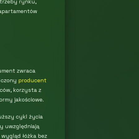
trzeby rynku,
 apartamentów
sument zwraca
adczony
producent
ców, korzysta z
ormy jakościowe.
uższy cykl życia
ty uwzględniają
 wygląd łóżka bez