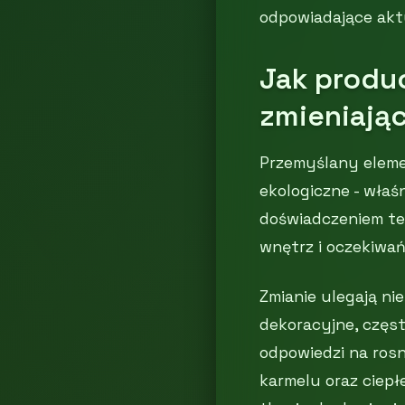
odpowiadające akt
Jak produ
zmieniając
Przemyślany eleme
ekologiczne - właś
doświadczeniem te
wnętrz i oczekiw
Zmianie ulegają nie
dekoracyjne, częs
odpowiedzi na rosn
karmelu oraz ciepł