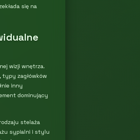
zekłada się na
widualne
j wizji wnętrza.
k, typy zagłówków
łnie inny
lement dominujący
rodzaju stelaża
u sypialni i stylu