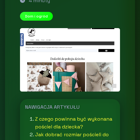
4 minuty
Dom i ogród
NAWIGACJA ARTYKUŁU
Z czego powinna być wykonana
pościel dla dziecka?
Jak dobrać rozmiar pościeli do