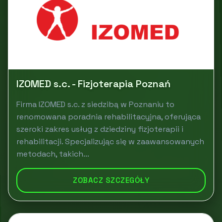
IZOMED s.c. - Fizjoterapia Poznań
Firma IZOMED s.c. z siedzibą w Poznaniu to
renomowana poradnia rehabilitacyjna, oferująca
szeroki zakres usług z dziedziny fizjoterapii i
rehabilitacji. Specjalizując się w zaawansowanych
metodach, takich...
ZOBACZ SZCZEGÓŁY