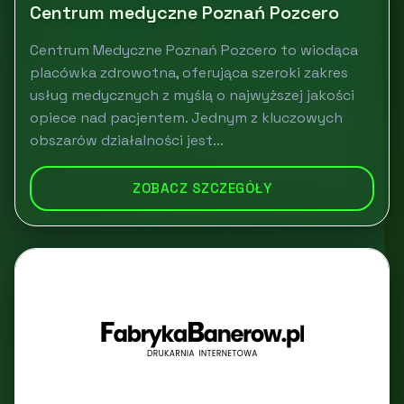
Centrum medyczne Poznań Pozcero
Centrum Medyczne Poznań Pozcero to wiodąca
placówka zdrowotna, oferująca szeroki zakres
usług medycznych z myślą o najwyższej jakości
opiece nad pacjentem. Jednym z kluczowych
obszarów działalności jest...
ZOBACZ SZCZEGÓŁY