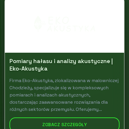
Pomiary hałasu i analizy akustyczne |
Eko-Akustyka
Firma Eko-Akustyka, zlokalizowana w malowniczej
Chodzieży, specjalizuje się w kompleksowych
pomiarach i analizach akustycznych,
dostarczając zaawansowane rozwiązania dla
różnych sektorów przemysłu. Oferujemy...
ZOBACZ SZCZEGÓŁY