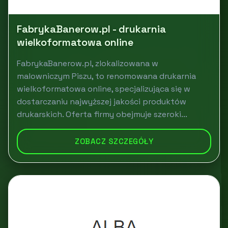
FabrykaBanerow.pl - drukarnia
wielkoformatowa online
FabrykaBanerow.pl, zlokalizowana w
malowniczym Piszu, to renomowana drukarnia
wielkoformatowa online, specjalizująca się w
dostarczaniu najwyższej jakości produktów
drukarskich. Oferta firmy obejmuje szeroki...
ZOBACZ SZCZEGÓŁY