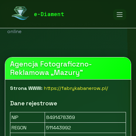
diamentspa.pl
Firmy
Usługi dla firm
e-Diament
Drukowanie i poligrafia
FabrykaBanerow.pl - drukarnia wielkoformatowa
online
Agencja Fotograficzno-
Reklamowa „Mazury”
Strona WWW:
https://fabrykabanerow.pl/
Dane rejestrowe
NIP
8491478369
REGON
511443992