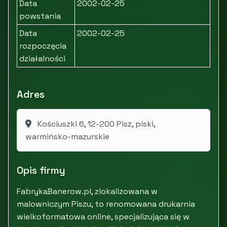
Data
2002-02-25
powstania
Data
2002-02-25
rozpoczęcia
działalności
Adres
Kościuszki 6, 12-200 Pisz, piski,
warmińsko-mazurskie
Opis firmy
FabrykaBanerow.pl, zlokalizowana w
malowniczym Piszu, to renomowana drukarnia
wielkoformatowa online, specjalizująca się w