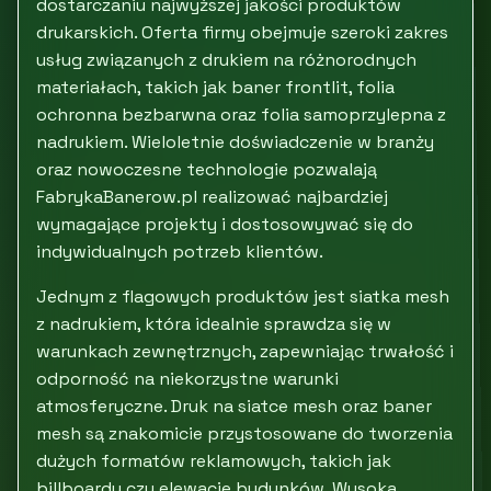
dostarczaniu najwyższej jakości produktów
drukarskich. Oferta firmy obejmuje szeroki zakres
usług związanych z drukiem na różnorodnych
materiałach, takich jak baner frontlit, folia
ochronna bezbarwna oraz folia samoprzylepna z
nadrukiem. Wieloletnie doświadczenie w branży
oraz nowoczesne technologie pozwalają
FabrykaBanerow.pl realizować najbardziej
wymagające projekty i dostosowywać się do
indywidualnych potrzeb klientów.
Jednym z flagowych produktów jest siatka mesh
z nadrukiem, która idealnie sprawdza się w
warunkach zewnętrznych, zapewniając trwałość i
odporność na niekorzystne warunki
atmosferyczne. Druk na siatce mesh oraz baner
mesh są znakomicie przystosowane do tworzenia
dużych formatów reklamowych, takich jak
billboardy czy elewacje budynków. Wysoka