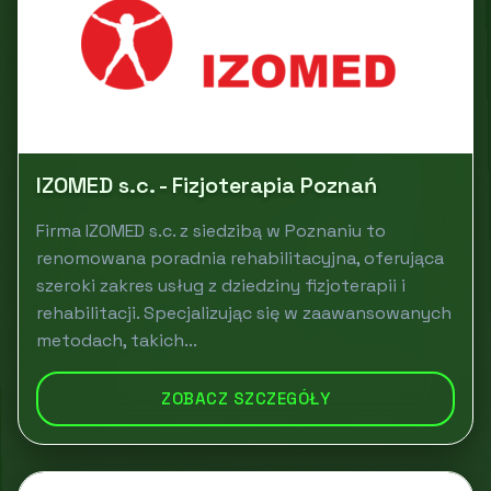
IZOMED s.c. - Fizjoterapia Poznań
Firma IZOMED s.c. z siedzibą w Poznaniu to
renomowana poradnia rehabilitacyjna, oferująca
szeroki zakres usług z dziedziny fizjoterapii i
rehabilitacji. Specjalizując się w zaawansowanych
metodach, takich...
ZOBACZ SZCZEGÓŁY