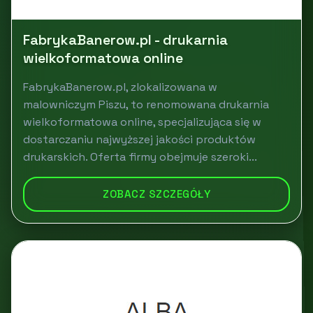
FabrykaBanerow.pl - drukarnia
wielkoformatowa online
FabrykaBanerow.pl, zlokalizowana w
malowniczym Piszu, to renomowana drukarnia
wielkoformatowa online, specjalizująca się w
dostarczaniu najwyższej jakości produktów
drukarskich. Oferta firmy obejmuje szeroki...
ZOBACZ SZCZEGÓŁY