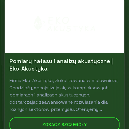
Pomiary hałasu i analizy akustyczne |
Eko-Akustyka
Firma Eko-Akustyka, zlokalizowana w malowniczej
Chodzieży, specjalizuje się w kompleksowych
pomiarach i analizach akustycznych,
dostarczając zaawansowane rozwiązania dla
różnych sektorów przemysłu. Oferujemy...
ZOBACZ SZCZEGÓŁY