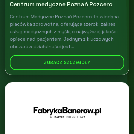
Centrum medyczne Poznań Pozcero
Centrum Medyczne Poznań Pozcero to wiodąca
placówka zdrowotna, oferująca szeroki zakres
usług medycznych z myślą o najwyższej jakości
opiece nad pacjentem. Jednym z kluczowych
obszarów działalności jest...
ZOBACZ SZCZEGÓŁY