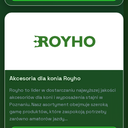
Akcesoria dla konia Royho
Royho to lider w dostarczaniu najwyższej jakości
akcesoriów dla koni i wyposażenia stajni w
Poznaniu. Nasz asortyment obejmuje szeroką
gamę produktów, które zaspokoją potrzeby
zarówno amatorów jazdy...