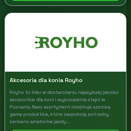
Akcesoria dla konia Royho
Royho to lider w dostarczaniu najwyższej jakości
akcesoriów dla koni i wyposażenia stajni w
Poznaniu. Nasz asortyment obejmuje szeroką
gamę produktów, które zaspokoją potrzeby
zarówno amatorów jazdy...