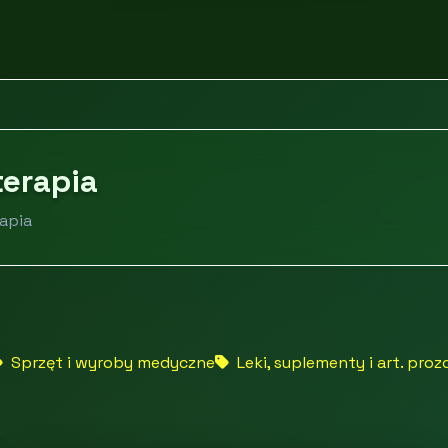
zne i terapia
terapia
rapia
Sprzęt i wyroby medyczne
Leki, suplementy i art. pro