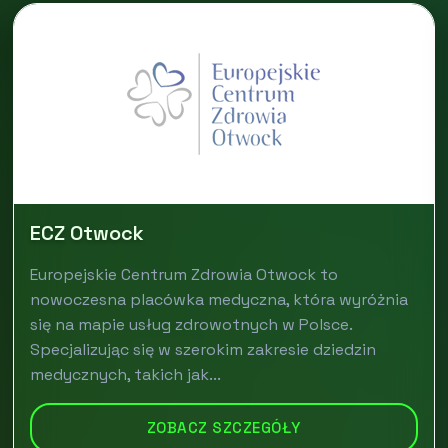
ECZ Otwock
Europejskie Centrum Zdrowia Otwock to
nowoczesna placówka medyczna, która wyróżnia
się na mapie usług zdrowotnych w Polsce.
Specjalizując się w szerokim zakresie dziedzin
medycznych, takich jak...
ZOBACZ SZCZEGÓŁY