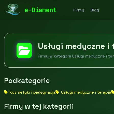
diamentspa.pl
Firmy
Zdrowie i uroda
Usługi medyc
e-Diament
Firmy
Blog
Usługi medyczne i 
Firmy w kategorii Usługi medyczne i te
Podkategorie
Kosmetyki i pielęgnacja
Usługi medyczne i terapia
Firmy w tej kategorii