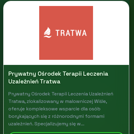
Prywatny Ośrodek Terapii Leczenia
Uzależnień Tratwa
Prywatny Ośrodek Terapii Leczenia Uzależnień
Tratwa, zlokalizowany w malowniczej Wiśle,
oferuje kompleksowe wsparcie dla osób
borykających się z różnorodnymi formami
uzależnień. Specjalizujemy się w...