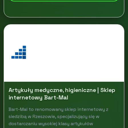
Artykuły medyczne, higieniczne | Sklep
internetowy Bart-Mal
Bart-Mal to renomowany sklep internetowy z
siedzibą w Rzeszowie, specjalizujący się w
dostarczaniu wysokiej klasy artykułów