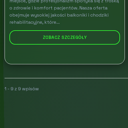
miejsce, gdzie profesjonalizm spotyka się z troską
o zdrowie i komfort pacjentów. Nasza oferta
obejmuje wysokiej jakości balkoniki i chodziki
rehabilitacyjne, które...
ZOBACZ SZCZEGÓŁY
1 - 9 z 9 wpisów