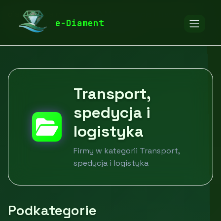
diamentspa.pl
Firmy
Motoryzacja i transport
e-Diament
Transport, spedycja i logistyka
Transport,
spedycja i
logistyka
Firmy w kategorii Transport,
spedycja i logistyka
Podkategorie