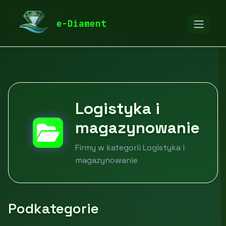
diamentspa.pl
Firmy
e-Diament
Logistyka, spedycja, transport
Logistyka i magazynowanie
Logistyka i
magazynowanie
Firmy w kategorii Logistyka i
magazynowanie
Podkategorie