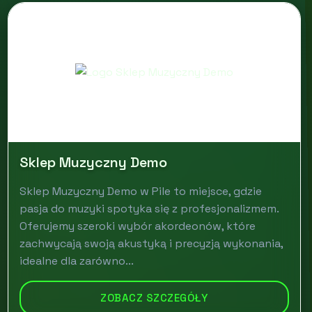
Sklep Muzyczny Demo
Sklep Muzyczny Demo w Pile to miejsce, gdzie
pasja do muzyki spotyka się z profesjonalizmem.
Oferujemy szeroki wybór akordeonów, które
zachwycają swoją akustyką i precyzją wykonania,
idealne dla zarówno...
ZOBACZ SZCZEGÓŁY