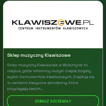
Sklep muzyczny Klawiszowe
Sklep muzyczny Klawiszowe w Wolsztynie to
miejsce, gdzie miłośnicy muzyki znajdą bogaty
wybór instrumentów klawiszowych. Znajdują się
tu zarówno klasyczne akordeony, które
przyciągają swoim...
ZOBACZ SZCZEGÓŁY