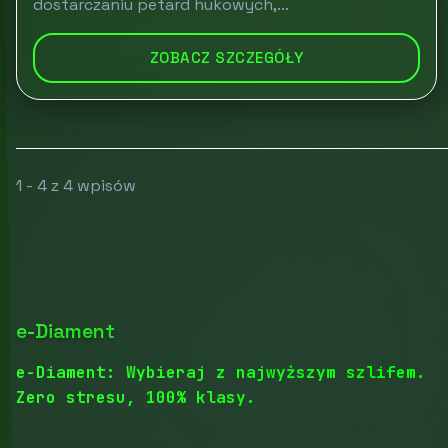
dostarczaniu petard hukowych,...
ZOBACZ SZCZEGÓŁY
1 - 4 z 4 wpisów
e-Diament
e-Diament: Wybieraj z najwyższym szlifem.
Zero stresu, 100% klasy.