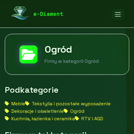
diamentspa.pl
Firmy
Dom i ogród
Ogród
e-Diament
Ogród
Firmy w kategorii Ogród
Podkategorie
Meble
Tekstylia i pozostałe wyposażenie
Dekoracje i oświetlenie
Ogród
Kuchnia, łazienka i ceramika
RTV i AGD