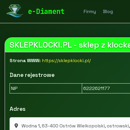
diamentspa.pl
Firmy
Edukacja, kultura i rozrywka
e-Diament
Firmy
Blog
SKLEPKLOCKI.PL - sklep z kloc
Strona WWW:
https://sklepklocki.pl/
Dane rejestrowe
NIP
6222621177
Adres
Wodna 1, 63-400 Ostrów Wielkopolski, ostrowski,