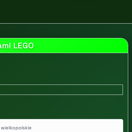
Gry i zabawki
SKLEPKLOCKI.PL
kami LEGO
 wielkopolskie