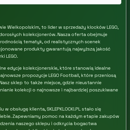
wie Wielkopolskim, to lider w sprzedaży klocków LEGO,
i dorosłych kolekcjonerów. Nasza oferta obejmuje
rodnością tematyk, od realistycznych scenek
kcjonowane produkty gwarantują najwyższą jakość
ki LEGO.
lne edycje kolekcjonerskie, które stanowią idealne
najnowsze propozycje LEGO Football, które przeniosą
asz sklep to także miejsce, gdzie nieustannie
nianie kolekcji o najnowsze i najbardziej poszukiwane
u w obsługę klienta, SKLEPKLOCKI.PL stało się
a siebie. Zapewniamy pomoc na każdym etapie zakupów
dzenia naszego sklepu i odkrycia bogactwa