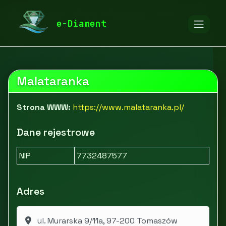
diamentspa.pl
Firmy
Pozostałe
Inne
e-Diament
Sklep z ptasimi piórami | Malataranka
Malataranka
Strona WWW:
https://www.malataranka.pl/
Dane rejestrowe
NIP
7732487577
Adres
ul. Murarska 9/11a, 97-200 Tomaszów