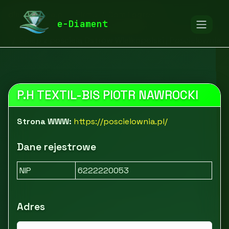
diamentspa.pl
Firmy
Dom i ogród
e-Diament
Tekstylia i pozostałe wyposażenie
Sklep z pościelą Ostrów Wielkopolski | Pościelownia
P.H TEXTIL-BIS PIOTR NAWROCKI
Strona WWW:
https://poscielownia.pl/
Dane rejestrowe
NIP
6222220053
Adres