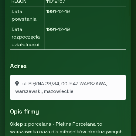
REGON
11012167
Data
1991-12-19
powstania
Data
1991-12-19
rozpoczęcia
działalności
Adres
ul. PIĘKNA 28/34, 00-547 WARSZAWA,
warszawski, mazowieckie
Opis firmy
Sklep z porcelaną - Piękna Porcelana to
warszawska oaza dla miłośników ekskluzywnych