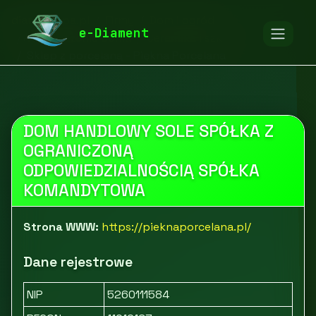
diamentspa.pl
Firmy
Dom i ogród
e-Diament
Wyposażenie domu
Ceramika i szkło
Sklep z porcelaną - Piękna Porcelana
DOM HANDLOWY SOLE SPÓŁKA Z
OGRANICZONĄ
ODPOWIEDZIALNOŚCIĄ SPÓŁKA
KOMANDYTOWA
Strona WWW:
https://pieknaporcelana.pl/
Dane rejestrowe
NIP
5260111584