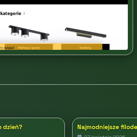
o dzień?
Najmodniejsze filod