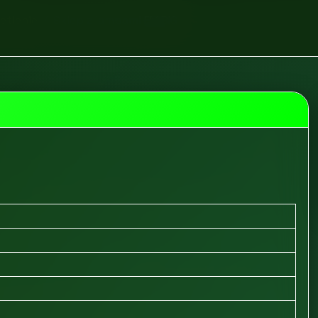
etlenie
Sklep z lampami EMIBIG