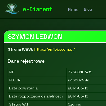
diamentspa.pl
Firmy
Dom i ogród
Dekoracje i oświ
e-Diament
Firmy
Blog
SZYMON LEDWOŃ
Strona WWW:
https://emibig.com.pl/
Dane rejestrowe
NIP
5732848525
REGON
243502992
Data powstania
2014-03-10
Data rozpoczęcia działalności
2014-03-10
Status VAT
Czynny