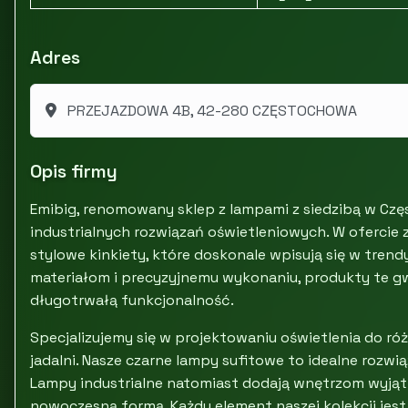
Adres
PRZEJAZDOWA 4B, 42-280 CZĘSTOCHOWA
Opis firmy
Emibig, renomowany sklep z lampami z siedzibą w Cz
industrialnych rozwiązań oświetleniowych. W ofercie z
stylowe kinkiety, które doskonale wpisują się w tren
materiałom i precyzyjnemu wykonaniu, produkty te gw
długotrwałą funkcjonalność.
Specjalizujemy się w projektowaniu oświetlenia do r
jadalni. Nasze czarne lampy sufitowe to idealne rozwią
Lampy industrialne natomiast dodają wnętrzom wyjąt
nowoczesną formą. Każdy element naszej kolekcji jest