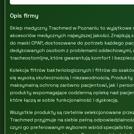
Opis firmy
Sklep medyczny Trachmed w Poznaniu to wyjątkowe mie
akcesoriów medycznych najwyższej jakości. Znajdują si
do maski CPAP, dostosowane do potrzeb każdego pacj
dedykowanych osobom z problemami oddechowymi, ofe
tracheostomijne, które gwarantują komfort i bezpie
Kolekcja filtrów bakteriologicznych i filtrów do ssa
się wysoką skutecznością i niezawodnością. Produkty
maksymalną ochronę zarówno pacjentowi, jak i person
produkty wspomagające codzienną opiekę nad pacjen
które łączą w sobie funkcjonalność i dyskrecję.
Wszystkie produkty są rzetelnie selekcjonowane przez
Trachmed przyjmuje na siebie pełną odpowiedzialnoś
czyni go preferowanym wyborem wśród specjalistów i