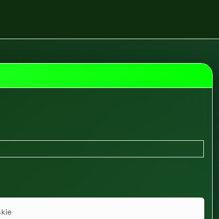
roby medyczne
Sklep medyczny Trachmed
skie