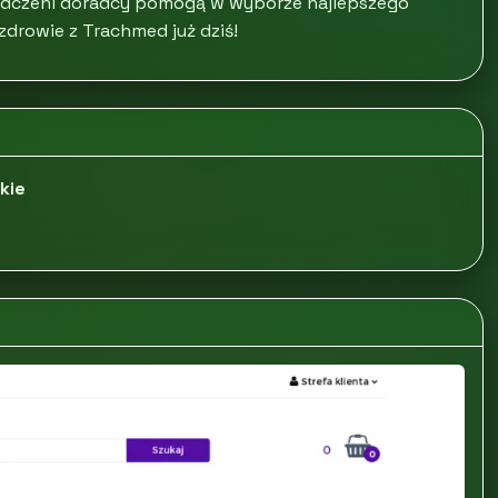
iadczeni doradcy pomogą w wyborze najlepszego
zdrowie z Trachmed już dziś!
kie