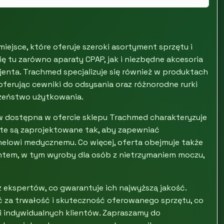
jsce, które oferuje szeroki asortyment sprzętu i
ę tu zarówno aparaty CPAP, jak i niezbędne akcesoria
enta. Trachmed specjalizuje się również w produktach
rując cewniki do odsysania oraz różnorodne rurki
czeństwo użytkowania.
ków dostępna w ofercie sklepu Trachmed charakteryzuje
 te są zaprojektowane tak, aby zapewniać
elowi medycznemu. Co więcej, oferta obejmuje także
tem, w tym wyroby dla osób z nietrzymaniem moczu,
 ekspertów, co gwarantuje ich najwyższą jakość.
ć za trwałość i skuteczność oferowanego sprzętu, co
 indywidualnych klientów. Zapraszamy do