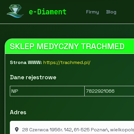
diamentspa.pl
Firmy
Zdrowie i uroda
Sprzęt i wy
e-Diament
Firmy
Blog
SKLEP MEDYCZNY TRACHMED
Strona WWW:
https://trachmed.pl/
Dane rejestrowe
NIP
7822921066
Adres
28 Czerwca 1956r. 142, 61-525 Poznań, wielkopol