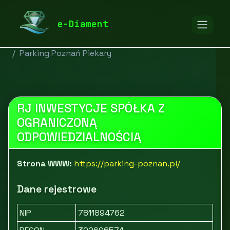
diamentspa.pl
Firmy
e-Diament
Budownictwo i nieruchomości
Nieruchomości i zarządzanie
Parking Poznań Piekary
RJ INWESTYCJE SPÓŁKA Z
OGRANICZONĄ
ODPOWIEDZIALNOŚCIĄ
Strona WWW:
https://parking-poznan.pl/
Dane rejestrowe
NIP
7811894762