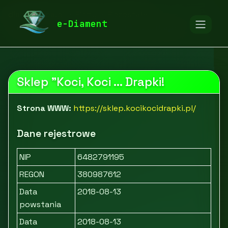
diamentspa.pl
Firmy
Pozostałe
e-Diament
Handel i dystrybucja
Koci, Koci ... Drapki!
Sklep "Koci, Koci ... Drapki!
Strona WWW:
https://sklep.kocikocidrapki.pl/
Dane rejestrowe
NIP
6482791195
REGON
380987612
Data
2018-08-13
powstania
Data
2018-08-13