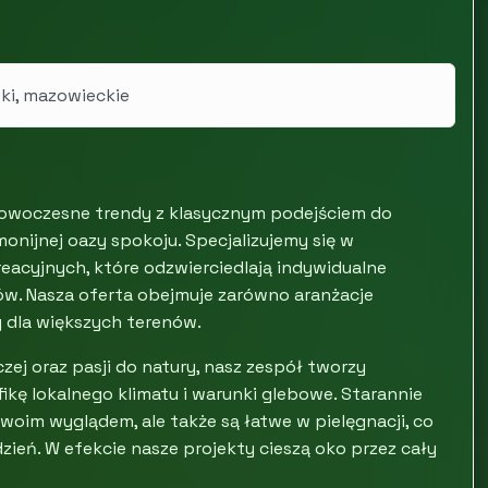
ki, mazowieckie
nowoczesne trendy z klasycznym podejściem do
monijnej oazy spokoju. Specjalizujemy się w
reacyjnych, które odzwierciedlają indywidualne
ów. Nasza oferta obejmuje zarówno aranżacje
 dla większych terenów.
ej oraz pasji do natury, nasz zespół tworzy
kę lokalnego klimatu i warunki glebowe. Starannie
swoim wyglądem, ale także są łatwe w pielęgnacji, co
zień. W efekcie nasze projekty cieszą oko przez cały