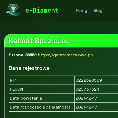
diamentspa.pl
Firmy
Dom i ogród
Ogród
Kelmet
e-Diament
Firmy
Blog
Kelmet Sp. z o. o.
Strona WWW:
https://garazemetalowe.pl/
Dane rejestrowe
NIP
8222390589
REGON
520737324
Data powstania
2021-12-17
Data rozpoczęcia działalności
2021-12-17