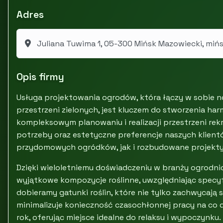
Adres
Juliana Tuwima 1, 05-300 Mińsk Mazowiecki, mińs
Opis firmy
Usługa projektowania ogrodów, która łączy w sobie 
przestrzeni zielonych, jest kluczem do stworzenia har
kompleksowym planowaniu i realizacji przestrzeni rek
potrzeby oraz estetyczne preferencje naszych klient
przydomowych ogródków, jak i rozbudowane projekty
Dzięki wieloletniemu doświadczeniu w branży ogrodnicz
wyjątkowe kompozycje roślinne, uwzględniając specyfi
dobieramy gatunki roślin, które nie tylko zachwycają 
minimalizuje konieczność czasochłonnej pracy na co d
rok, oferując miejsce idealne do relaksu i wypoczynku.