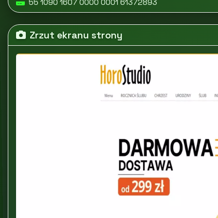
55 1090 1607 0000 0001 61372893
Zrzut ekranu strony