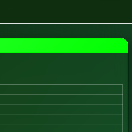
etlenie
Drewniane prezenty HoroStudio