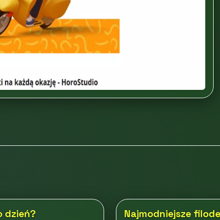
o dzień?
Najmodniejsze filod