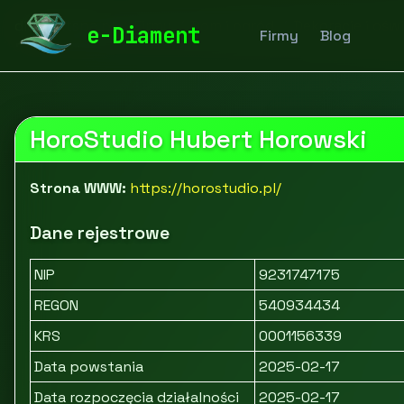
diamentspa.pl
Firmy
Dom i ogród
Dekoracje i oświ
e-Diament
Firmy
Blog
HoroStudio Hubert Horowski
Strona WWW:
https://horostudio.pl/
Dane rejestrowe
NIP
9231747175
REGON
540934434
KRS
0001156339
Data powstania
2025-02-17
Data rozpoczęcia działalności
2025-02-17