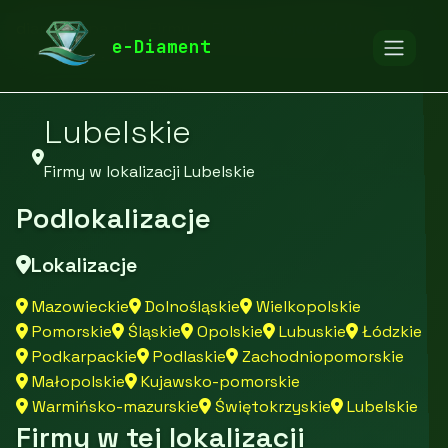
diamentspa.pl
Firmy
Firmy z województwa
e-Diament
Lubelskie
Firmy w lokalizacji Lubelskie
Podlokalizacje
Lokalizacje
Mazowieckie
Dolnośląskie
Wielkopolskie
Pomorskie
Śląskie
Opolskie
Lubuskie
Łódzkie
Podkarpackie
Podlaskie
Zachodniopomorskie
Małopolskie
Kujawsko-pomorskie
Warmińsko-mazurskie
Świętokrzyskie
Lubelskie
Firmy w tej lokalizacji