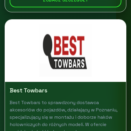
Best Towbars
Best Towbars to sprawdzony dostawca
akcesoriów do pojazdów, działający w Poznaniu,
specjalizujący się w montażu i doborze haków
holowniczych do różnych modeli. W ofercie