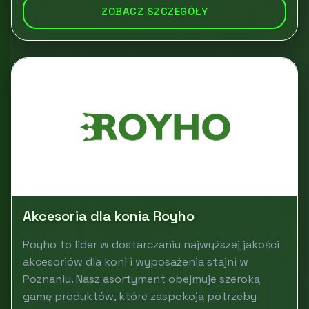
ZOBACZ SZCZEGÓŁY
Akcesoria dla konia Royho
Royho to lider w dostarczaniu najwyższej jakości
akcesoriów dla koni i wyposażenia stajni w
Poznaniu. Nasz asortyment obejmuje szeroką
gamę produktów, które zaspokoją potrzeby