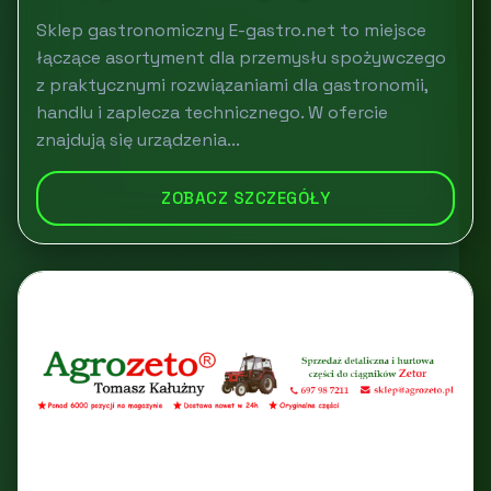
Sklep gastronomiczny E-gastro.net to miejsce
łączące asortyment dla przemysłu spożywczego
z praktycznymi rozwiązaniami dla gastronomii,
handlu i zaplecza technicznego. W ofercie
znajdują się urządzenia...
ZOBACZ SZCZEGÓŁY