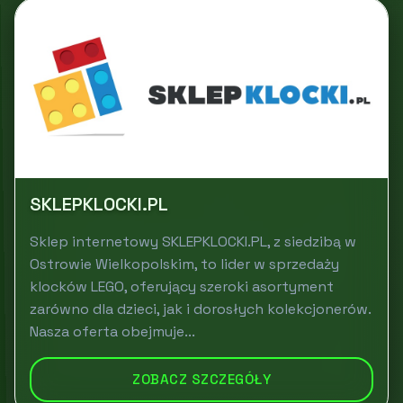
SKLEPKLOCKI.PL
Sklep internetowy SKLEPKLOCKI.PL, z siedzibą w
Ostrowie Wielkopolskim, to lider w sprzedaży
klocków LEGO, oferujący szeroki asortyment
zarówno dla dzieci, jak i dorosłych kolekcjonerów.
Nasza oferta obejmuje...
ZOBACZ SZCZEGÓŁY