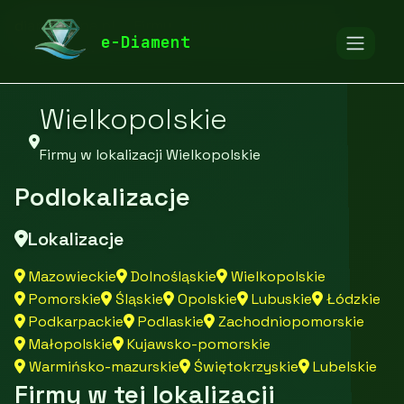
diamentspa.pl
Firmy
Firmy z województwa
e-Diament
Wielkopolskie
Firmy w lokalizacji Wielkopolskie
Podlokalizacje
Lokalizacje
Mazowieckie
Dolnośląskie
Wielkopolskie
Pomorskie
Śląskie
Opolskie
Lubuskie
Łódzkie
Podkarpackie
Podlaskie
Zachodniopomorskie
Małopolskie
Kujawsko-pomorskie
Warmińsko-mazurskie
Świętokrzyskie
Lubelskie
Firmy w tej lokalizacji