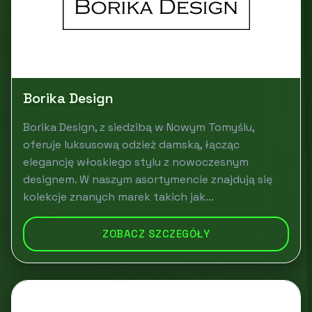
Borika Design
Borika Design, z siedzibą w Nowym Tomyślu,
oferuje luksusową odzież damską, łącząc
elegancję włoskiego stylu z nowoczesnym
designem. W naszym asortymencie znajdują się
kolekcje znanych marek takich jak...
ZOBACZ SZCZEGÓŁY