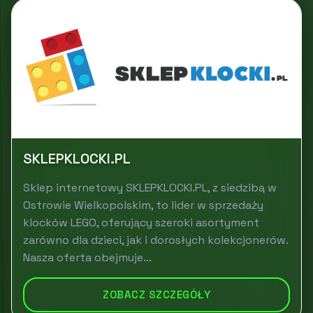
SKLEPKLOCKI.PL
Sklep internetowy SKLEPKLOCKI.PL, z siedzibą w
Ostrowie Wielkopolskim, to lider w sprzedaży
klocków LEGO, oferujący szeroki asortyment
zarówno dla dzieci, jak i dorosłych kolekcjonerów.
Nasza oferta obejmuje...
ZOBACZ SZCZEGÓŁY