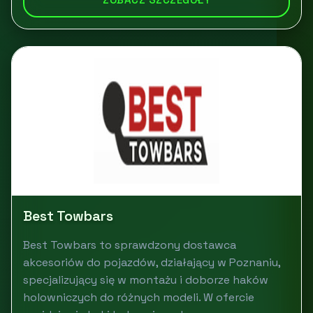
Best Towbars
Best Towbars to sprawdzony dostawca
akcesoriów do pojazdów, działający w Poznaniu,
specjalizujący się w montażu i doborze haków
holowniczych do różnych modeli. W ofercie