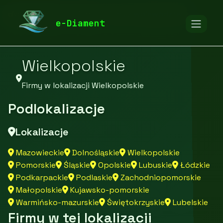
diamentspa.pl
Firmy
Firmy z województwa
e-Diament
Wielkopolskie
Firmy w lokalizacji Wielkopolskie
Podlokalizacje
Lokalizacje
Mazowieckie
Dolnośląskie
Wielkopolskie
Pomorskie
Śląskie
Opolskie
Lubuskie
Łódzkie
Podkarpackie
Podlaskie
Zachodniopomorskie
Małopolskie
Kujawsko-pomorskie
Warmińsko-mazurskie
Świętokrzyskie
Lubelskie
Firmy w tej lokalizacji