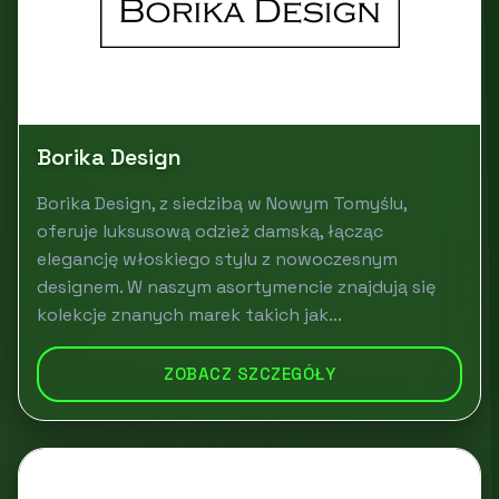
Borika Design
Borika Design, z siedzibą w Nowym Tomyślu,
oferuje luksusową odzież damską, łącząc
elegancję włoskiego stylu z nowoczesnym
designem. W naszym asortymencie znajdują się
kolekcje znanych marek takich jak...
ZOBACZ SZCZEGÓŁY