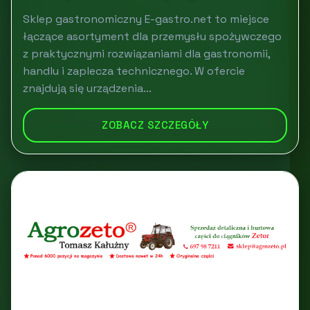
Sklep gastronomiczny E-gastro.net to miejsce
łączące asortyment dla przemysłu spożywczego
z praktycznymi rozwiązaniami dla gastronomii,
handlu i zaplecza technicznego. W ofercie
znajdują się urządzenia...
ZOBACZ SZCZEGÓŁY