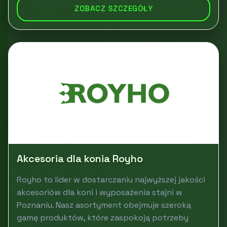
ZOBACZ SZCZEGÓŁY
Akcesoria dla konia Royho
Royho to lider w dostarczaniu najwyższej jakości
akcesoriów dla koni i wyposażenia stajni w
Poznaniu. Nasz asortyment obejmuje szeroką
gamę produktów, które zaspokoją potrzeby