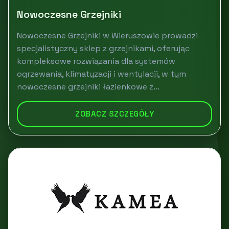
Nowoczesne Grzejniki
Nowoczesne Grzejniki w Wieruszowie prowadzi
specjalistyczny sklep z grzejnikami, oferując
kompleksowe rozwiązania dla systemów
ogrzewania, klimatyzacji i wentylacji, w tym
nowoczesne grzejniki łazienkowe z...
ZOBACZ SZCZEGÓŁY