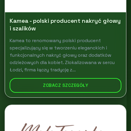
Kamea - polski producent nakryć głowy
i szalików
Kamea to renomowany polski producent
specjalizujący się w tworzeniu eleganckich i
funkcjonalnych nakryć głowy oraz dodatków
odzieżowych dla kobiet. Zlokalizowana w sercu
Łodzi, firma łączy tradycję z...
ZOBACZ SZCZEGÓŁY