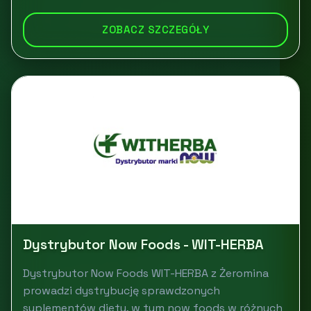
ZOBACZ SZCZEGÓŁY
Dystrybutor Now Foods - WIT-HERBA
Dystrybutor Now Foods WIT-HERBA z Żeromina
prowadzi dystrybucję sprawdzonych
suplementów diety, w tym now foods w różnych