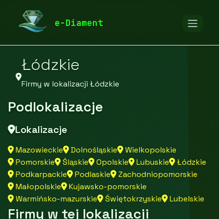
diamentspa.pl
Firmy
Firmy z województwa
e-Diament
Łódzkie
Firmy w lokalizacji Łódzkie
Podlokalizacje
Lokalizacje
Mazowieckie
Dolnośląskie
Wielkopolskie
Pomorskie
Śląskie
Opolskie
Lubuskie
Łódzkie
Podkarpackie
Podlaskie
Zachodniopomorskie
Małopolskie
Kujawsko-pomorskie
Warmińsko-mazurskie
Świętokrzyskie
Lubelskie
Firmy w tej lokalizacji