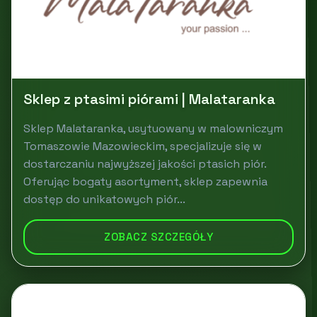
Sklep z ptasimi piórami | Malataranka
Sklep Malataranka, usytuowany w malowniczym
Tomaszowie Mazowieckim, specjalizuje się w
dostarczaniu najwyższej jakości ptasich piór.
Oferując bogaty asortyment, sklep zapewnia
dostęp do unikatowych piór...
ZOBACZ SZCZEGÓŁY