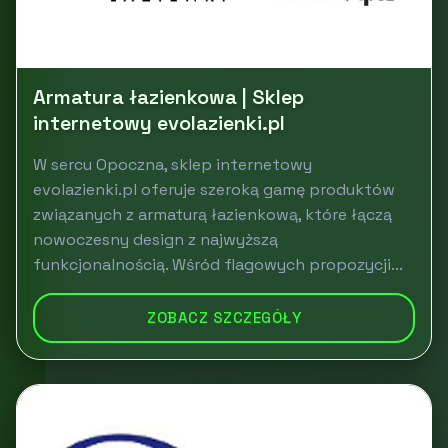
Armatura łazienkowa | Sklep
internetowy evolazienki.pl
W sercu Opoczna, sklep internetowy
evolazienki.pl oferuje szeroką gamę produktów
związanych z armaturą łazienkową, które łączą
nowoczesny design z najwyższą
funkcjonalnością. Wśród flagowych propozycji...
ZOBACZ SZCZEGÓŁY