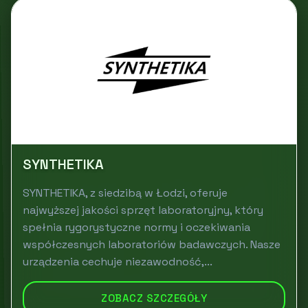
SYNTHETIKA
SYNTHETIKA, z siedzibą w Łodzi, oferuje
najwyższej jakości sprzęt laboratoryjny, który
spełnia rygorystyczne normy i oczekiwania
współczesnych laboratoriów badawczych. Nasze
urządzenia cechuje niezawodność,...
ZOBACZ SZCZEGÓŁY