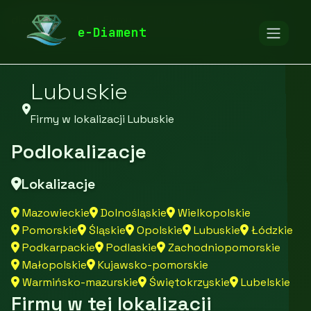
diamentspa.pl
Firmy
Firmy z województwa
e-Diament
Lubuskie
Firmy w lokalizacji Lubuskie
Podlokalizacje
Lokalizacje
Mazowieckie
Dolnośląskie
Wielkopolskie
Pomorskie
Śląskie
Opolskie
Lubuskie
Łódzkie
Podkarpackie
Podlaskie
Zachodniopomorskie
Małopolskie
Kujawsko-pomorskie
Warmińsko-mazurskie
Świętokrzyskie
Lubelskie
Firmy w tej lokalizacji