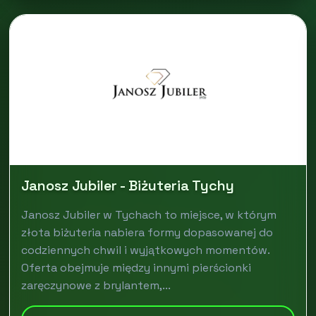
Janosz Jubiler - Biżuteria Tychy
Janosz Jubiler w Tychach to miejsce, w którym
złota biżuteria nabiera formy dopasowanej do
codziennych chwil i wyjątkowych momentów.
Oferta obejmuje między innymi pierścionki
zaręczynowe z brylantem,...