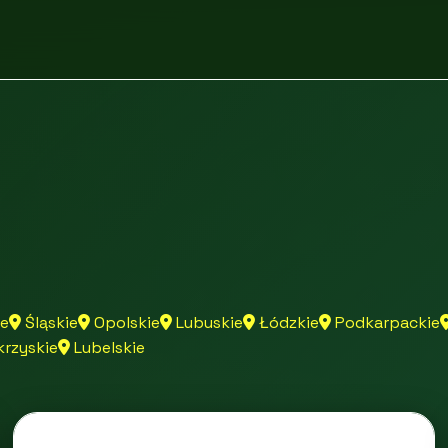
e
Śląskie
Opolskie
Lubuskie
Łódzkie
Podkarpackie
rzyskie
Lubelskie