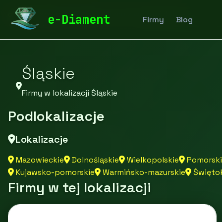
diamentspa.pl
Firmy
Firmy z województwa
e-Diament
Firmy
Blog
Śląskie
Firmy w lokalizacji Śląskie
Podlokalizacje
Lokalizacje
Mazowieckie
Dolnośląskie
Wielkopolskie
Pomorski
Kujawsko-pomorskie
Warmińsko-mazurskie
Świętok
Firmy w tej lokalizacji