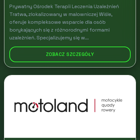
Prywatny Ośrodek Terapii Leczenia Uzależnień
Tratwa, zlokalizowany w malowniczej Wiśle,
oferuje kompleksowe wsparcie dla osób
borykających się z różnorodnymi formami
uzależnień. Specjalizujemy się w...
ZOBACZ SZCZEGÓŁY