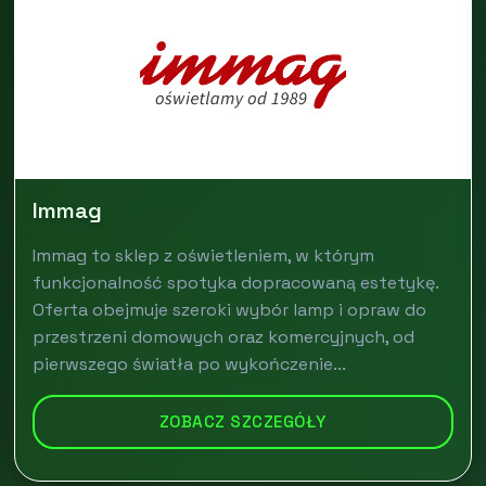
Immag
Immag to sklep z oświetleniem, w którym
funkcjonalność spotyka dopracowaną estetykę.
Oferta obejmuje szeroki wybór lamp i opraw do
przestrzeni domowych oraz komercyjnych, od
pierwszego światła po wykończenie...
ZOBACZ SZCZEGÓŁY