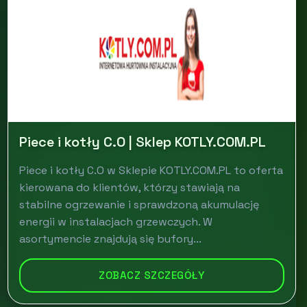
Piece i kotły C.O | Sklep KOTLY.COM.PL
Piece i kotły C.O w Sklepie KOTLY.COM.PL to oferta
kierowana do klientów, którzy stawiają na
stabilne ogrzewanie i sprawdzoną akumulację
energii w instalacjach grzewczych. W
asortymencie znajdują się bufory...
ZOBACZ SZCZEGÓŁY