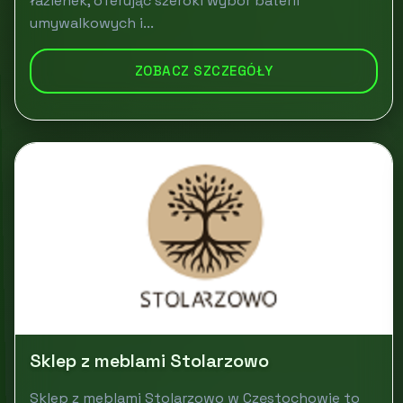
łazienek, oferując szeroki wybór baterii
umywalkowych i...
ZOBACZ SZCZEGÓŁY
Sklep z meblami Stolarzowo
Sklep z meblami Stolarzowo w Częstochowie to