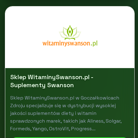
Sklep WitaminySwanson.pl -
Suplementy Swanson
Sklep WitaminySwanson.pl w Goczałkowicach
Zdroju specjalizuje się w dystrybucji wysokiej
jakości suplementów diety i witamin
sprawdzonych marek, takich jak Aliness, Solgar,
Formeds, Yango, OstroVit, Progress...