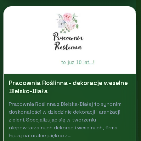
Pracownia Roślinna - dekoracje weselne
Bielsko-Biała
Pracownia Roślinna z Bielska-Białej to synonim
doskonałości w dziedzinie dekoracji i aranżacji
zieleni. Specjalizując się w tworzeniu
niepowtarzalnych dekoracji weselnych, firma
łączy naturalne piękno z...