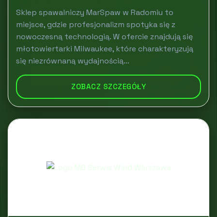
Sklep spawalniczy MarSpaw w Radomiu to
miejsce, gdzie profesjonalizm spotyka się z
nowoczesną technologią. W ofercie znajdują się
młotowiertarki Milwaukee, które charakteryzują
się niezrównaną wydajnością...
ZOBACZ SZCZEGÓŁY