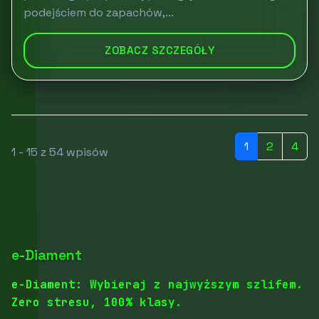
podejściem do zapachów,...
ZOBACZ SZCZEGÓŁY
1
2
4
1 - 15 z 54 wpisów
e-Diament
e-Diament: Wybieraj z najwyższym szlifem.
Zero stresu, 100% klasy.