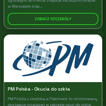
życiowymi. W ofercie znajduje się psychoterapia
w Warszawie oraz...
ZOBACZ SZCZEGÓŁY
PM Polska - Okucia do szkła
PM Polska z siedzibą w Piastowie to renomowany
dostawca rozwiązań w zakresie okuć do szkła,