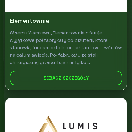
Elementownia
W sercu Warszawy, Elementownia oferuje
wyjątkowe półfabrykaty do biżuterii, które
stanowią fundament dla projektantów i twórców
na całym świecie. Półfabrykaty ze stali
chirurgicznej gwarantują nie tylko...
ZOBACZ SZCZEGÓŁY