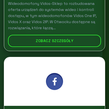
Wideodomofony Vidos-Sklep to rozbudowana
oferta urządzeń do systemów wideo i kontroli
dostępu, w tym wideodomofonów Vidos One IP,
Vidos X oraz Vidos 2IP. W Otwocku dostępne są
rozwiązania, które łączą...
ZOBACZ SZCZEGÓŁY