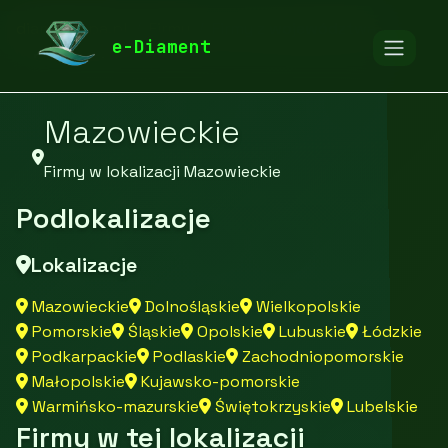
diamentspa.pl
Firmy
Firmy z województwa
e-Diament
Mazowieckie
Firmy w lokalizacji Mazowieckie
Podlokalizacje
Lokalizacje
Mazowieckie
Dolnośląskie
Wielkopolskie
Pomorskie
Śląskie
Opolskie
Lubuskie
Łódzkie
Podkarpackie
Podlaskie
Zachodniopomorskie
Małopolskie
Kujawsko-pomorskie
Warmińsko-mazurskie
Świętokrzyskie
Lubelskie
Firmy w tej lokalizacji