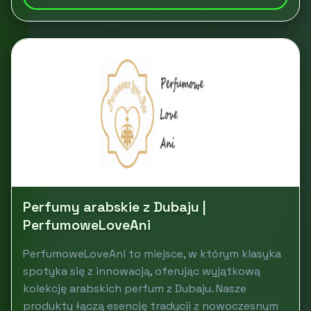
Perfumy arabskie z Dubaju |
PerfumoweLoveAni
PerfumoweLoveAni to miejsce, w którym klasyka
spotyka się z innowacją, oferując wyjątkową
kolekcję arabskich perfum z Dubaju. Nasze
produkty łączą esencję tradycji z nowoczesnym