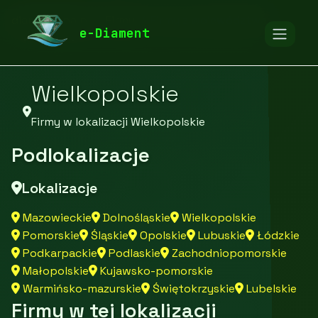
diamentspa.pl
Firmy
Firmy z województwa
e-Diament
Wielkopolskie
Firmy w lokalizacji Wielkopolskie
Podlokalizacje
Lokalizacje
Mazowieckie
Dolnośląskie
Wielkopolskie
Pomorskie
Śląskie
Opolskie
Lubuskie
Łódzkie
Podkarpackie
Podlaskie
Zachodniopomorskie
Małopolskie
Kujawsko-pomorskie
Warmińsko-mazurskie
Świętokrzyskie
Lubelskie
Firmy w tej lokalizacji