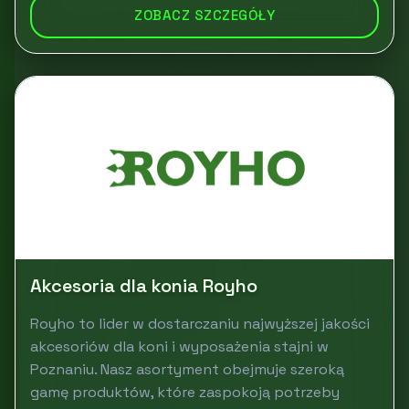
ZOBACZ SZCZEGÓŁY
Akcesoria dla konia Royho
Royho to lider w dostarczaniu najwyższej jakości
akcesoriów dla koni i wyposażenia stajni w
Poznaniu. Nasz asortyment obejmuje szeroką
gamę produktów, które zaspokoją potrzeby