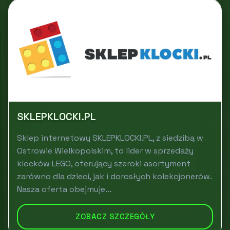
SKLEPKLOCKI.PL
Sklep internetowy SKLEPKLOCKI.PL, z siedzibą w
Ostrowie Wielkopolskim, to lider w sprzedaży
klocków LEGO, oferujący szeroki asortyment
zarówno dla dzieci, jak i dorosłych kolekcjonerów.
Nasza oferta obejmuje...
ZOBACZ SZCZEGÓŁY