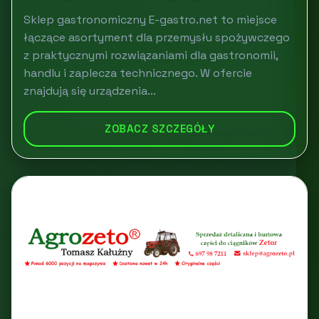
Sklep gastronomiczny E-gastro.net to miejsce
łączące asortyment dla przemysłu spożywczego
z praktycznymi rozwiązaniami dla gastronomii,
handlu i zaplecza technicznego. W ofercie
znajdują się urządzenia...
ZOBACZ SZCZEGÓŁY