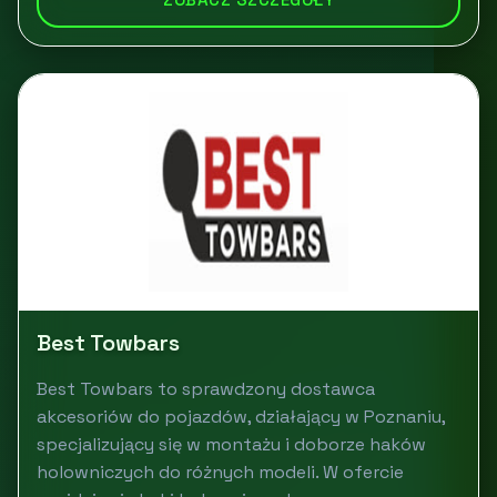
Best Towbars
Best Towbars to sprawdzony dostawca
akcesoriów do pojazdów, działający w Poznaniu,
specjalizujący się w montażu i doborze haków
holowniczych do różnych modeli. W ofercie