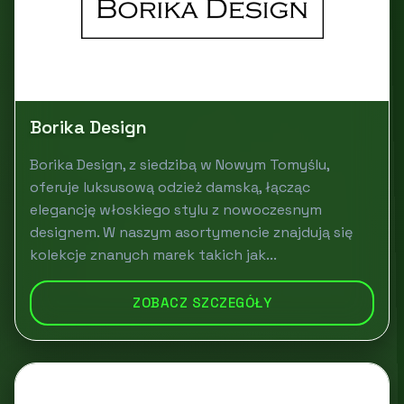
Borika Design
Borika Design, z siedzibą w Nowym Tomyślu,
oferuje luksusową odzież damską, łącząc
elegancję włoskiego stylu z nowoczesnym
designem. W naszym asortymencie znajdują się
kolekcje znanych marek takich jak...
ZOBACZ SZCZEGÓŁY