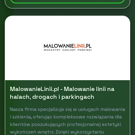
MalowanieLinii.pl - Malowanie linii na
halach, drogach i parkingach
Nasza firma specjalizuje się w usługach malowania
i szklenia, oferując kompleksowe rozwiązania dla
klientów poszukujących profesjonalnej estetyki
wykończeń wnętrz. Dzięki wykorzystaniu