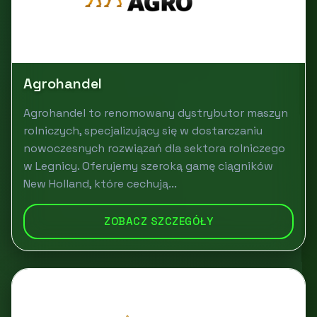
Agrohandel
Agrohandel to renomowany dystrybutor maszyn
rolniczych, specjalizujący się w dostarczaniu
nowoczesnych rozwiązań dla sektora rolniczego
w Legnicy. Oferujemy szeroką gamę ciągników
New Holland, które cechują...
ZOBACZ SZCZEGÓŁY