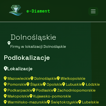
diamentspa.pl
Firmy
e-Diament
Firmy z województwa Dolnośląskiego
Dolnośląskie
Firmy w lokalizacji Dolnośląskie
Podlokalizacje
Lokalizacje
Mazowieckie
Dolnośląskie
Wielkopolskie
Pomorskie
Śląskie
Opolskie
Lubuskie
Łódzkie
Podkarpackie
Podlaskie
Zachodniopomorskie
Małopolskie
Kujawsko-pomorskie
Warmińsko-mazurskie
Świętokrzyskie
Lubelskie