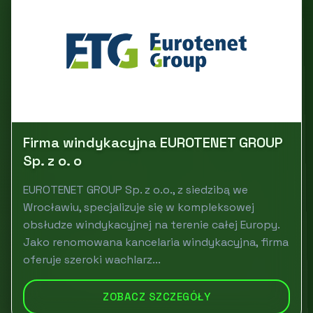
Firma windykacyjna EUROTENET GROUP
Sp. z o. o
EUROTENET GROUP Sp. z o.o., z siedzibą we
Wrocławiu, specjalizuje się w kompleksowej
obsłudze windykacyjnej na terenie całej Europy.
Jako renomowana kancelaria windykacyjna, firma
oferuje szeroki wachlarz...
ZOBACZ SZCZEGÓŁY