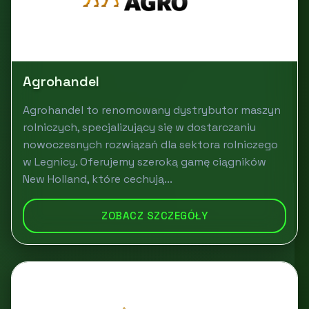
Agrohandel
Agrohandel to renomowany dystrybutor maszyn
rolniczych, specjalizujący się w dostarczaniu
nowoczesnych rozwiązań dla sektora rolniczego
w Legnicy. Oferujemy szeroką gamę ciągników
New Holland, które cechują...
ZOBACZ SZCZEGÓŁY