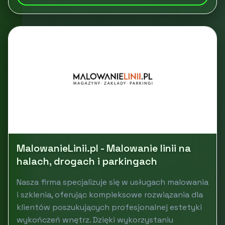
MalowanieLinii.pl - Malowanie linii na
halach, drogach i parkingach
Nasza firma specjalizuje się w usługach malowania
i szklenia, oferując kompleksowe rozwiązania dla
klientów poszukujących profesjonalnej estetyki
wykończeń wnętrz. Dzięki wykorzystaniu