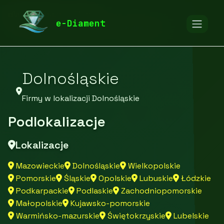
diamentspa.pl
Firmy
e-Diament
Firmy z województwa Dolnośląskiego
Dolnośląskie
Firmy w lokalizacji Dolnośląskie
Podlokalizacje
Lokalizacje
Mazowieckie
Dolnośląskie
Wielkopolskie
Pomorskie
Śląskie
Opolskie
Lubuskie
Łódzkie
Podkarpackie
Podlaskie
Zachodniopomorskie
Małopolskie
Kujawsko-pomorskie
Warmińsko-mazurskie
Świętokrzyskie
Lubelskie