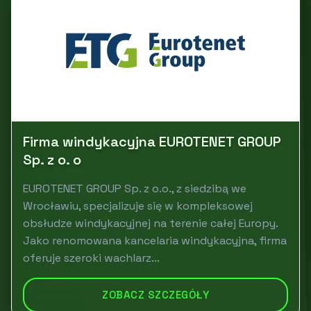
Firma windykacyjna EUROTENET GROUP
Sp. z o. o
EUROTENET GROUP Sp. z o.o., z siedzibą we
Wrocławiu, specjalizuje się w kompleksowej
obsłudze windykacyjnej na terenie całej Europy.
Jako renomowana kancelaria windykacyjna, firma
oferuje szeroki wachlarz...
ZOBACZ SZCZEGÓŁY